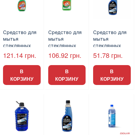
Средство для
Средство для
Средство для
мытья
мытья
мытья
стеклянных
стеклянных
стеклянных
поверхностей
поверхностей
поверхностей
121.14
грн.
106.92
грн.
51.78
грн.
«Мистер
«Мистер
«B2B SERVICE
Мускул» с
Мускул», без
«Стекло.
В
В
В
распылителем,
распылителя,
Альпийское», с
КОРЗИНУ
КОРЗИНУ
КОРЗИНУ
500 мл, 12 шт./
запаска 500
распылителем
уп.
мл, 12 шт./ящ.
500мл