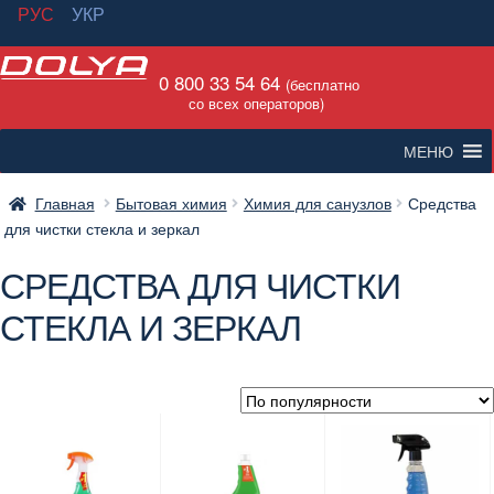
РУС
УКР
Перейти
Перейти
0 800 33 54 64
к
к
(бесплатно
со всех операторов)
навигации
содержимому
МЕНЮ
Главная
Бытовая химия
Химия для санузлов
Средства
для чистки стекла и зеркал
СРЕДСТВА ДЛЯ ЧИСТКИ
СТЕКЛА И ЗЕРКАЛ