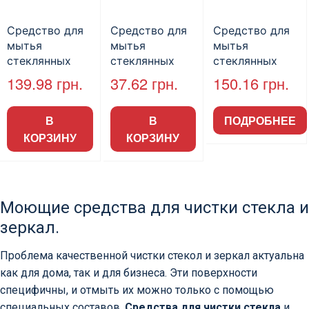
Средство для
Средство для
Средство для
мытья
мытья
мытья
стеклянных
стеклянных
стеклянных
поверхностей
поверхностей
поверхностей
139.98
грн.
37.62
грн.
150.16
грн.
«B2B SERVICE
«B2B SERVICE
«Tenzi Glass»,
«Стекло.
«Стекло.
концентрат,
В
В
ПОДРОБНЕЕ
Альпийское»,
Альпийское»,
1000мл
КОРЗИНУ
КОРЗИНУ
5л.
без
распылителя,
500мл (25шт /
уп).
Моющие средства для чистки стекла и
зеркал.
Проблема качественной чистки стекол и зеркал актуальна
как для дома, так и для бизнеса. Эти поверхности
специфичны, и отмыть их можно только с помощью
специальных составов.
Средства для чистки стекла
и