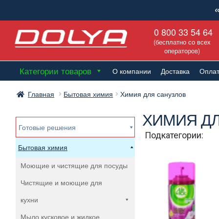
Перейти
Перейти
0 800 33 54 64
к
к
(бесплатно со всех
навигации
содержимому
операторов)
Категории товаров
О компании
Доставка
Опла
Главная
Бытовая химия
Химия для санузлов
ХИМИЯ Д
Готовые решения
Подкатегории:
Бытовая химия
Моющие и чистящие для посуды
Чистящие и моющие для
кухни
Мыло кусковое и жидкое