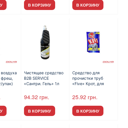
У
В КОРЗИНУ
В КОРЗИНУ
 воздуха
Чистящее средство
Средство для
 фреш,
B2B SERVICE
прочистки труб
/упак)
«Сантри. Гель» 1л
«Five» Крот, для
горячей и холодной
воды, 70 г, сухое
.
94.32
грн.
25.92
грн.
(100шт/ящ)
У
В КОРЗИНУ
В КОРЗИНУ