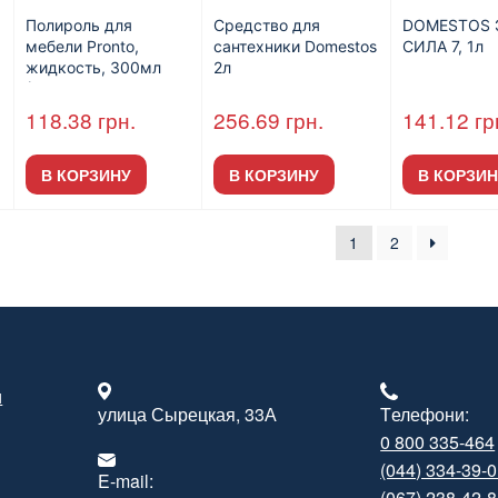
Полироль для
Средство для
DOMESTOS 
мебели Pronto,
сантехники Domestos
СИЛА 7, 1л
жидкость, 300мл
2л
(12шт/пак)
118.38
грн.
256.69
грн.
141.12
гр
В КОРЗИНУ
В КОРЗИНУ
В КОРЗИН
1
2
и
улица Сырецкая, 33А
Tелефони:
0 800 335-464
(044) 334-39-
E-mail:
(067) 238-42-