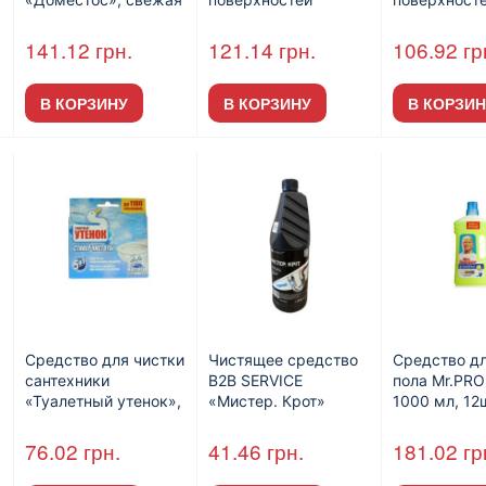
хвоя, объем 1 л
«Мистер Мускул» с
«Мистер Му
распылителем, 500
без распыли
141.12
грн.
121.14
грн.
106.92
гр
мл, 12 шт./уп.
запаска 500
шт./ящ.
В КОРЗИНУ
В КОРЗИНУ
В КОРЗИН
Средство для чистки
Чистящее средство
Средство д
сантехники
B2B SERVICE
пола Mr.PRO
«Туалетный утенок»,
«Мистер. Крот»
1000 мл, 12ш
стикер чистоты, 3
900гр
шт./уп.
76.02
грн.
41.46
грн.
181.02
гр