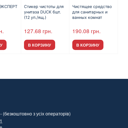
ЭКСПЕРТ
Стикер чистоты для
Чистящее средство
унитаза DUCK 6шт.
для санитарных и
(12 уп./ящ.)
ванных комнат
Оксиген Сан Плюс
1л.
н.
127.68
грн.
190.08
грн.
У
В КОРЗИНУ
В КОРЗИНУ
- (безкоштовно з усіх операторів)
01
88