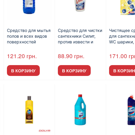
Средство для мытья
Средство для чистки
Чистящее с
полов и всех видов
сантехники Силит,
для сантехн
поверхностей
против извести и
WC шарики,
NeoCleanPro
ржавчины, 450мл
Океанская 
«Свежесть после
(12шт / пак).
121.20
грн.
88.90
грн.
171.00
гр
дождя», 5л ПЭТ
В КОРЗИНУ
В КОРЗИНУ
В КОРЗИН