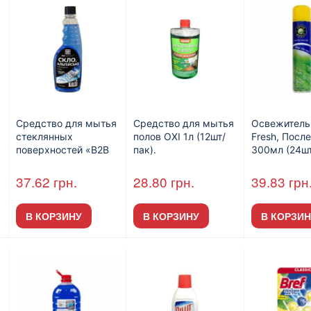
Средство для мытья
Средство для мытья
Освежитель
стеклянных
полов OXI 1л (12шт/
Fresh, Посл
поверхностей «B2B
пак).
300мл (24шт
SERVICE «Стекло.
Альпийское», без
37.62
грн.
28.80
грн.
39.83
грн
распылителя, 500мл
(25шт / уп).
В КОРЗИНУ
В КОРЗИНУ
В КОРЗИН