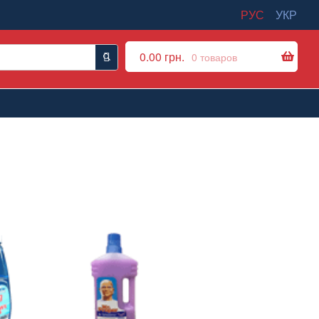
РУС
УКР
0.00
грн.
0 товаров