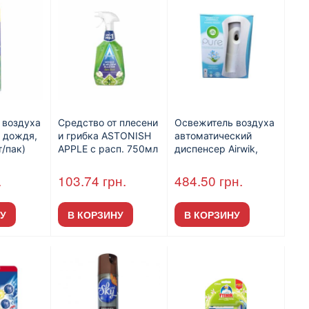
 воздуха
Средство от плесени
Освежитель воздуха
е дождя,
и грибка ASTONISH
автоматический
/пак)
APPLE с расп. 750мл
диспенсер Airwik,
250 мл (арт. 39001)
.
103.74
грн.
484.50
грн.
У
В КОРЗИНУ
В КОРЗИНУ