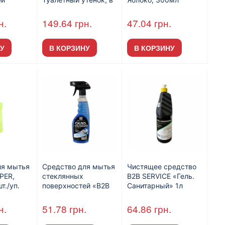
скул»,
аcортименти, 900 мл
(24шт/пак).
теля,
(12шт / уп).
н.
149.64
грн.
47.04
грн.
 мл, 12
У
В КОРЗИНУ
В КОРЗИНУ
ля мытья
Средство для мытья
Чистящее средство
PER,
стеклянных
B2B SERVICE «Гель.
т./уп.
поверхностей «B2B
Санитарный» 1л
SERVICE «Стекло.
Альпийское», с
н.
51.78
грн.
64.86
грн.
распылителем
500мл