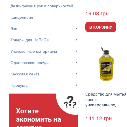
Дезинфекция рук и поверхностей
19.08
грн.
Канцелярия
В КОРЗИНУ
Эко
Товары для HoReCa
Упаковочные материалы
Одноразовая посуда
Кассовая лента
Продукты
Средство для мытья
полов
универсальное,
концентрированное
«B2B SERVICE Пол.
141.12
грн.
Лимон» 5л