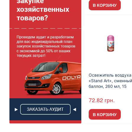
В КОРЗИНУ
Освежитель воздуха
«Stand Art», сменны
баллон, 260 мл, 15
шт./уп.
72.82
грн.
В КОРЗИНУ