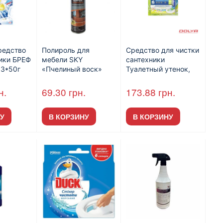
редство
Полироль для
Средство для чистки
ики БРЕФ
мебели SKY
сантехники
 3*50г
«Пчелиный воск»
Туалетный утенок,
свежесть
300мл (24шт/пак)
диски чистоты с
дозатором 6 шт/пак
н.
69.30
грн.
173.88
грн.
У
В КОРЗИНУ
В КОРЗИНУ