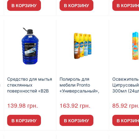
В КОРЗИНУ
В КОРЗИНУ
В КОРЗИН
Средство для мытья
Полироль для
Освежитель
й
стеклянных
мебели Pronto
Цитрусовый
поверхностей «B2B
«Универсальный»,
300мл (24шт
SERVICE «Стекло.
250мл (6шт / уп).
Альпийское», 5л.
139.98
грн.
163.92
грн.
85.92
грн
В КОРЗИНУ
В КОРЗИНУ
В КОРЗИН