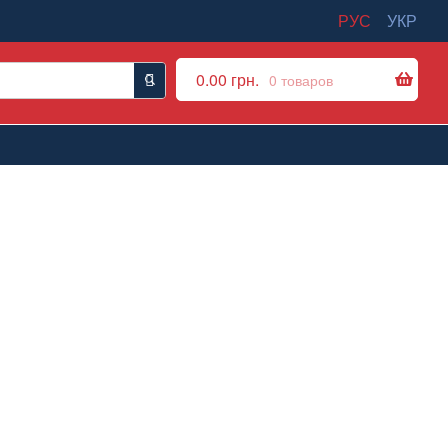
РУС
УКР
0.00
грн.
0 товаров