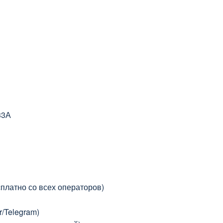
33А
платно со всех операторов)
r/Telegram)