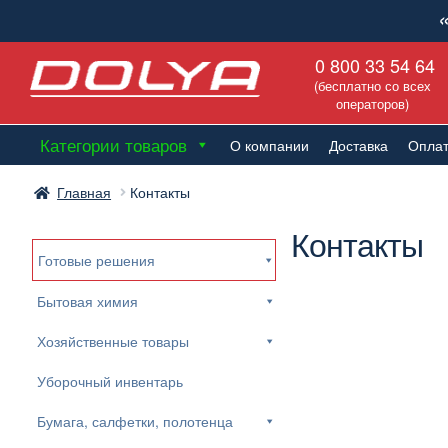
Перейти
Перейти
0 800 33 54 64
к
к
(бесплатно со всех
навигации
содержимому
операторов)
Категории товаров
О компании
Доставка
Опла
Главная
Контакты
Контакты
Готовые решения
Бытовая химия
Хозяйственные товары
Уборочный инвентарь
Бумага, салфетки, полотенца