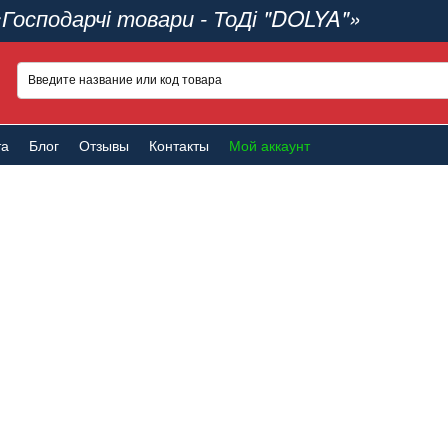
«Господарчі товари - ТоДі "DOLYA"»
та
Блог
Отзывы
Контакты
Мой аккаунт