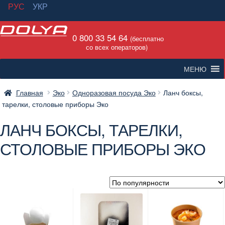
РУС
УКР
Перейти
Перейти
0 800 33 54 64
к
к
(бесплатно
со всех операторов)
навигации
содержимому
МЕНЮ
Главная
Эко
Одноразовая посуда Эко
Ланч боксы,
тарелки, столовые приборы Эко
ЛАНЧ БОКСЫ, ТАРЕЛКИ,
СТОЛОВЫЕ ПРИБОРЫ ЭКО