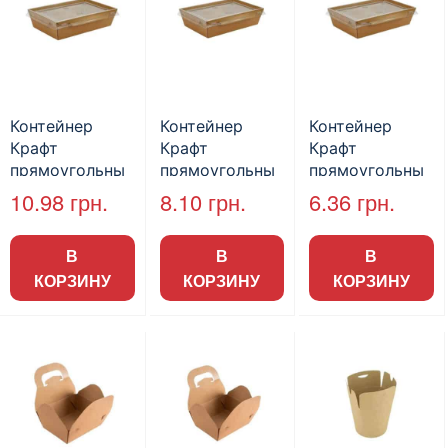
Контейнер
Контейнер
Контейнер
Крафт
Крафт
Крафт
прямоугольны
прямоугольны
прямоугольны
й с крышкой,
й с крышкой
й с крышкой
10.98
грн.
8.10
грн.
6.36
грн.
180*120*50мм,
150*100*45мм,
135*85*40мм
900 мл (50шт/
700 мл, (50шт/
500 мл
В
В
В
пак)
пак)
КОРЗИНУ
КОРЗИНУ
КОРЗИНУ