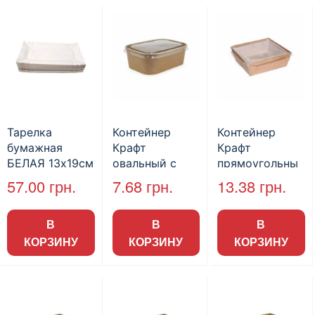
Тарелка
Контейнер
Контейнер
бумажная
Крафт
Крафт
БЕЛАЯ 13х19см
овальный с
прямоугольны
100шт/пак
крышкой,
й с крышкой
57.00
грн.
7.68
грн.
13.38
грн.
120*170*45мм
150*150*60мм
1200 мл (50шт/
В
В
В
пак)
КОРЗИНУ
КОРЗИНУ
КОРЗИНУ