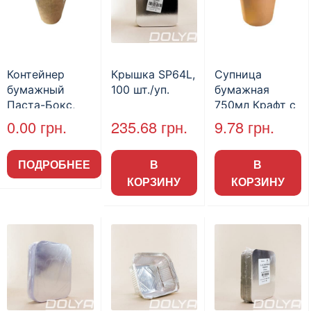
Контейнер
Крышка SP64L,
Супница
бумажный
100 шт./уп.
бумажная
Паста-Бокс,
750мл Крафт с
объем, 600мл,
крышкой PP
0.00
грн.
235.68
грн.
9.78
грн.
крафт, шт
(50шт/пак)
(50шт / уп)
ПОДРОБНЕЕ
В
В
(арт. 15258)
КОРЗИНУ
КОРЗИНУ