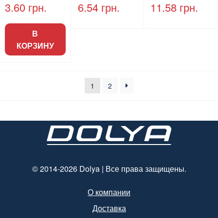
шт (50шт/пак)
ламинацией
ламинацией
3.60
грн.
6.54
грн.
11.58
грн.
(500/ящ)
160*120*60 (50
215*160*60 (25
шт/пак) 300шт/
шт/пак) 200шт/
В
ящик
ящик
КОРЗИНУ
1
2
© 2014-2026 Dolya | Все права защищены.
О компании
Доставка