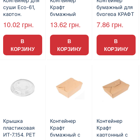
Контейнер для
Контейнер
Контейнер
суши Eco-61,
Крафт
бумажный для
картон,
бумажный
бургера КРАФТ
2800мл
1000мл, без
145х145х90мм
10.02
грн.
13.62
грн.
7.86
грн.
(100шт/пак)
крышки, шт
(50шт/пак)
(50шт/пак)
В
В
В
КОРЗИНУ
КОРЗИНУ
КОРЗИНУ
Крышка
Контейнер
Контейнер
пластиковая
Крафт
Крафт
ИТ-7.154, PET
бумажный с
картонный с