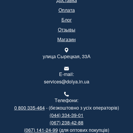
Доставка
Оплата
Блог
Отзывы
Магазин
улица Сырецкая, 33А
E-mail:
services@dolya.in.ua
Tелефони:
0 800 335-464
- (безкоштовно з усіх операторів)
(044) 334-39-01
(067) 238-42-88
(067) 141-24-99
(для оптових покупців)