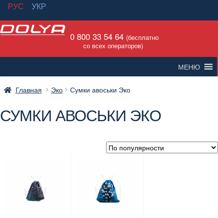
РУС
УКР
Перейти
Перейти
0 800 33 54 64
к
к
(бесплатно
со всех операторов)
навигации
содержимому
МЕНЮ
Главная
Эко
Сумки авоськи Эко
СУМКИ АВОСЬКИ ЭКО