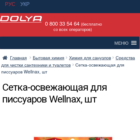
РУС
УКР
Перейти
Перейти
0 800 33 54 64
к
к
(бесплатно
со всех операторов)
навигации
содержимому
МЕНЮ
Главная
Бытовая химия
Химия для санузлов
Средства
для чистки сантехники и туалетов
Сетка-освежающая для
писсуаров Wellnax, шт
Сетка-освежающая для
писсуаров Wellnax, шт