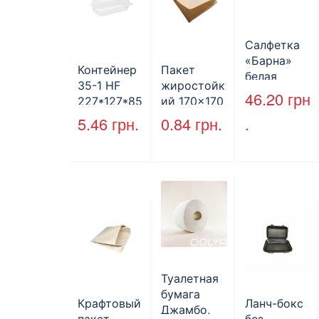
Салфетка
«Барна»
Контейнер
Пакет
белая
35-1 HF
жиростойк
PAPERO
46.20
грн
227*127*85
ий 170×170
500 шт (6/
мм
мм, уголок,
5.46
грн.
0.84
грн.
.
пак)
(1700мл)
коричневы
400шт/ящ
й.
Туалетная
бумага
Крафтовый
Ланч-бокс
Джамбо,