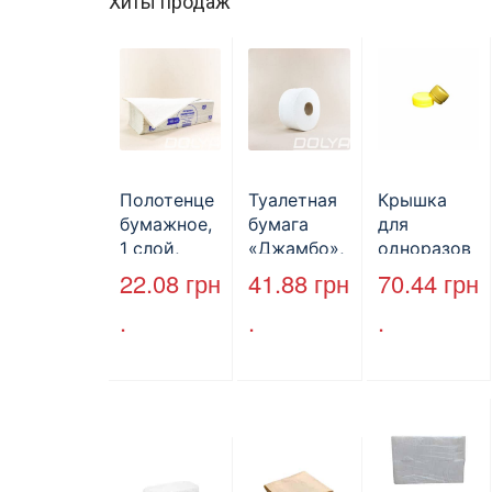
Хиты продаж
Полотенце
Туалетная
Крышка
бумажное,
бумага
для
1 слой,
«Джамбо»,
одноразов
макулатура
B2B
ой
22.08
грн
41.88
грн
70.44
грн
, VV тип
Service,
бутылки,
.
.
.
сложения,
75м,
ПЕТ,
cерое,
целлюлозн
стандарт,
25*23 см,
ая,
d=28 мм.
160л.
двухслойн
ая