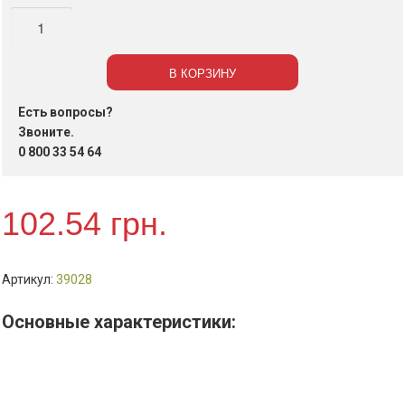
Количество
Сетка-
освежающая
В КОРЗИНУ
для
писсуаров
Есть вопросы?
Wellnax,
Звоните.
шт
0 800 33 54 64
102.54
грн.
Артикул:
39028
Основные характеристики: