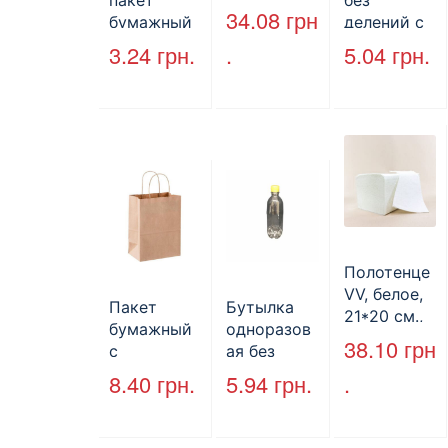
пакет
без
130 м.
34.08
грн
бумажный
делений с
без ручек
крышкой
3.24
грн.
.
5.04
грн.
170*140*50
HP-10, 240
мм, бурый
мм*155
(2000шт/
мм*70 мм,
ящ) (арт.
объем 1300
27065)
мл,
полистиро
л, черный,
250 шт./уп.
Полотенце
VV, белое,
Пакет
Бутылка
21*20 см.,
бумажный
одноразов
160 л.
38.10
грн
с
ая без
кручеными
крышки,
8.40
грн.
5.94
грн.
.
ручками,
ПЕТ, V=500
бурый, 350
мл, d=28
мм*250
мм.