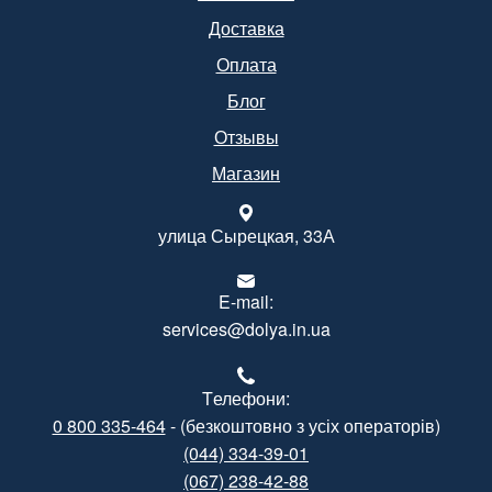
Доставка
Оплата
Блог
Отзывы
Магазин
улица Сырецкая, 33А
E-mail:
services@dolya.in.ua
Tелефони:
0 800 335-464
- (безкоштовно з усіх операторів)
(044) 334-39-01
(067) 238-42-88