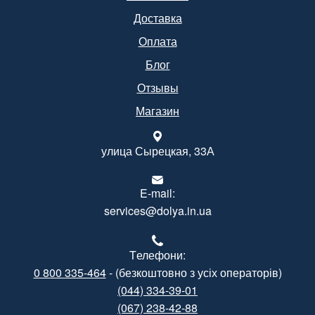
Доставка
Оплата
Блог
Отзывы
Магазин
улица Сырецкая, 33А
E-mail:
services@dolya.in.ua
Tелефони:
0 800 335-464
- (безкоштовно з усіх операторів)
(044) 334-39-01
(067) 238-42-88