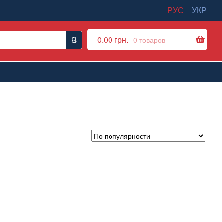
РУС
УКР
0.00
грн.
0 товаров