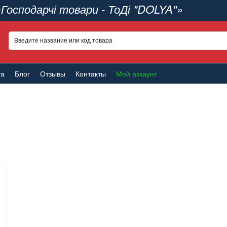
«Господарчі товари - ТоДі "DOLYA"»
та
Блог
Отзывы
Контакты
Мой аккаунт