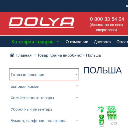
Перейти
Перейти
0 800 33 54 64
к
к
(бесплатно со всех
навигации
содержимому
операторов)
Категории товаров
О компании
Доставка
Опла
Главная
Товар Країна виробник:
Польша
ПОЛЬША
Готовые решения
Бытовая химия
Хозяйственные товары
Уборочный инвентарь
Бумага, салфетки, полотенца