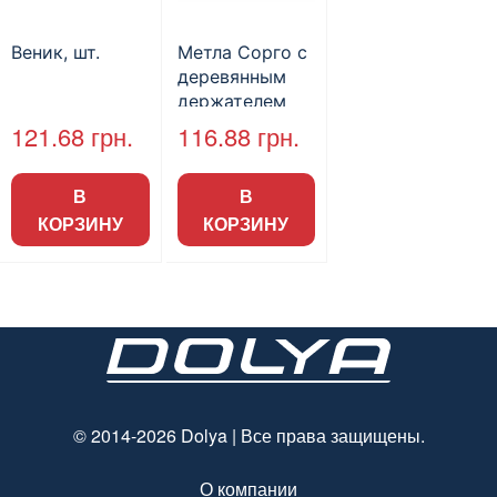
Веник, шт.
Метла Сорго с
деревянным
держателем
(1.2м)
121.68
грн.
116.88
грн.
В
В
КОРЗИНУ
КОРЗИНУ
© 2014-2026 Dolya | Все права защищены.
О компании