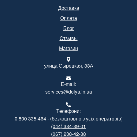
Доставка
Оплата
Блог
Отзывы
Магазин
улица Сырецкая, 33А
E-mail:
services@dolya.in.ua
Tелефони:
0 800 335-464
- (безкоштовно з усіх операторів)
(044) 334-39-01
(067) 238-42-88