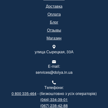
Доставка
Оплата
Блог
Отзывы
Магазин
улица Сырецкая, 33А
E-mail:
services@dolya.in.ua
Tелефони:
0 800 335-464
- (безкоштовно з усіх операторів)
(044) 334-39-01
(067) 238-42-88