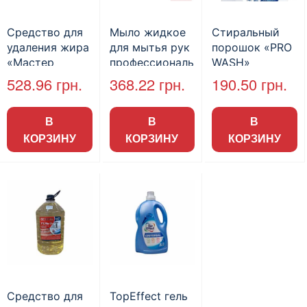
Средство для
Мыло жидкое
Стиральный
удаления жира
для мытья рук
порошок «PRO
«Мастер
профессиональ
WASH»
Клинер», 5 л.
ное
Universal, гель,
528.96
грн.
368.22
грн.
190.50
грн.
гигиеническое,
5л
Бланидас,
В
В
В
канистра 5л
КОРЗИНУ
КОРЗИНУ
КОРЗИНУ
Средство для
TopEffect гель