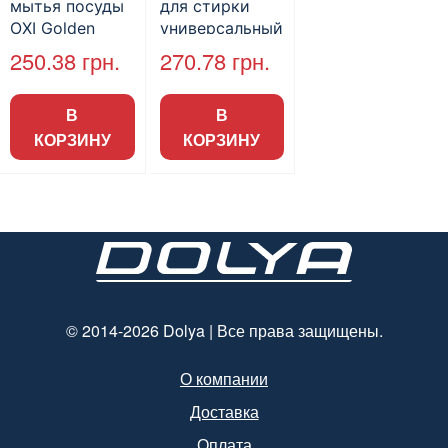
мытья посуды
для стирки
OXI Golden
универсальный
Гипоаллергенн
«Clean&Soft», 5
250.38
грн.
270.78
грн.
ое 5л
л
В
В
КОРЗИНУ
КОРЗИНУ
© 2014-2026 Dolya | Все права защищены.
О компании
Доставка
Оплата