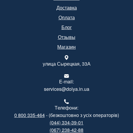
Доставка
Оплата
Блог
Отзывы
Магазин
улица Сырецкая, 33А
E-mail:
services@dolya.in.ua
Tелефони:
0 800 335-464
- (безкоштовно з усіх операторів)
(044) 334-39-01
(067) 238-42-88