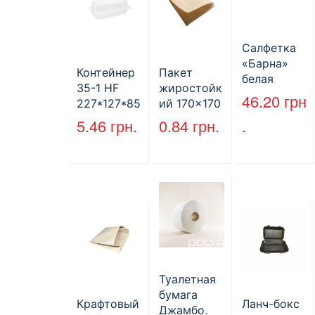
Салфетка
«Барна»
Контейнер
Пакет
белая
35-1 HF
жиростойк
PAPERO
46.20
грн
227*127*85
ий 170×170
500 шт (6/
мм
мм, уголок,
5.46
грн.
0.84
грн.
.
пак)
(1700мл)
коричневы
400шт/ящ
й.
Туалетная
бумага
Крафтовый
Ланч-бокс
Джамбо,