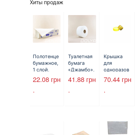
Хиты продаж
Полотенце
Туалетная
Крышка
бумажное,
бумага
для
1 слой,
«Джамбо»,
одноразов
макулатура
B2B
ой
22.08
грн
41.88
грн
70.44
грн
, VV тип
Service,
бутылки,
.
.
.
сложения,
75м,
ПЕТ,
cерое,
целлюлозн
стандарт,
25*23 см,
ая,
d=28 мм.
160л.
двухслойн
ая