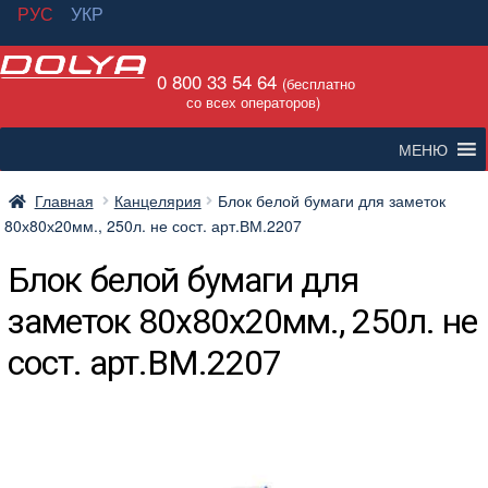
РУС
УКР
Перейти
Перейти
0 800 33 54 64
к
к
(бесплатно
со всех операторов)
навигации
содержимому
МЕНЮ
Главная
Канцелярия
Блок белой бумаги для заметок
80х80х20мм., 250л. не сост. арт.ВМ.2207
Блок белой бумаги для
заметок 80х80х20мм., 250л. не
сост. арт.ВМ.2207