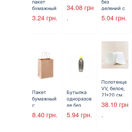
пакет
без
130 м.
34.08
грн
бумажный
делений с
без ручек
крышкой
3.24
грн.
.
5.04
грн.
170*140*50
HP-10, 240
мм, бурый
мм*155
(2000шт/
мм*70 мм,
ящ) (арт.
объем 1300
27065)
мл,
полистиро
л, черный,
250 шт./уп.
Полотенце
VV, белое,
Пакет
Бутылка
21*20 см.,
бумажный
одноразов
160 л.
38.10
грн
с
ая без
кручеными
крышки,
8.40
грн.
5.94
грн.
.
ручками,
ПЕТ, V=500
бурый, 350
мл, d=28
мм*250
мм.