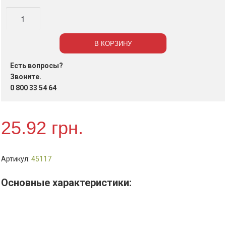
Количество
Блок
белой
В КОРЗИНУ
бумаги
для
Есть вопросы?
заметок
Звоните.
80х80х20мм.,
0 800 33 54 64
250л.
не
25.92
грн.
сост.
арт.ВМ.2207
Артикул:
45117
Основные характеристики: