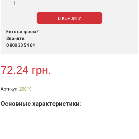
Бумага
подпергамент
В КОРЗИНУ
бурый
28
Есть вопросы?
см*50м
Звоните.
0 800 33 54 64
72.24
грн.
Артикул:
25019
Основные характеристики: