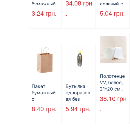
34.08
грн
бумажный
делений с
без ручек
крышкой
3.24
грн.
.
5.04
грн.
170*140*50
HP-10, 240
мм, бурый
мм*155
(2000шт/
мм*70 мм,
ящ) (арт.
объем 1300
27065)
мл,
полистиро
л, черный,
250 шт./уп.
Полотенце
VV, белое,
Пакет
Бутылка
21*20 см.,
бумажный
одноразов
160 л.
38.10
грн
с
ая без
кручеными
крышки,
8.40
грн.
5.94
грн.
.
ручками,
ПЕТ, V=500
бурый, 350
мл, d=28
мм*250
мм.