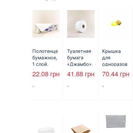
Полотенце
Туалетная
Крышка
бумажное,
бумага
для
1 слой,
«Джамбо»,
одноразов
макулатура
B2B
ой
22.08
грн
41.88
грн
70.44
грн
, VV тип
Service,
бутылки,
.
.
.
сложения,
75м,
ПЕТ,
cерое,
целлюлозн
стандарт,
25*23 см,
ая,
d=28 мм.
160л.
двухслойн
ая