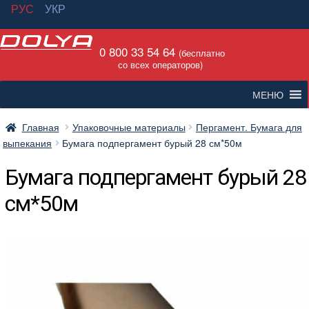
РУС
УКР
Перейти
Перейти
0 800 33 54 64
к
к
(бесплатно
со всех операторов)
навигации
содержимому
МЕНЮ
Главная
Упаковочные материалы
Пергамент. Бумага для
выпекания
Бумага подпергамент бурый 28 см*50м
Бумага подпергамент бурый 28
см*50м