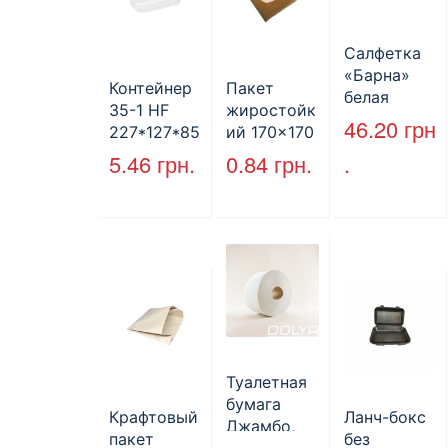
Салфетка
«Барна»
Контейнер
Пакет
белая
35-1 HF
жиростойк
PAPERO
46.20
грн
227*127*85
ий 170×170
500 шт (6/
мм
мм, уголок,
5.46
грн.
0.84
грн.
.
пак)
(1700мл)
коричневы
400шт/ящ
й.
Туалетная
бумага
Крафтовый
Ланч-бокс
Джамбо,
пакет
без
130 м.