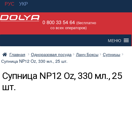
РУС
УКР
Перейти
Перейти
0 800 33 54 64
к
к
(бесплатно
со всех операторов)
навигации
содержимому
МЕНЮ
Главная
Одноразовая посуда
Ланч Боксы
Супницы
Супница NP12 Oz, 330 мл., 25 шт.
Супница NP12 Oz, 330 мл., 25
шт.