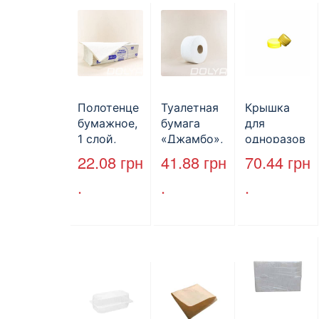
Полотенце
Туалетная
Крышка
бумажное,
бумага
для
1 слой,
«Джамбо»,
одноразов
макулатура
B2B
ой
22.08
грн
41.88
грн
70.44
грн
, VV тип
Service,
бутылки,
.
.
.
сложения,
75м,
ПЕТ,
cерое,
целлюлозн
стандарт,
25*23 см,
ая,
d=28 мм.
160л.
двухслойн
ая