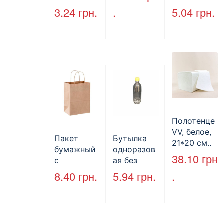
без ручек
крышкой
3.24
грн.
.
5.04
грн.
170*140*50
HP-10, 240
мм, бурый
мм*155
(2000шт/
мм*70 мм,
ящ) (арт.
объем 1300
27065)
мл,
полистиро
л, черный,
250 шт./уп.
Полотенце
VV, белое,
Пакет
Бутылка
21*20 см.,
бумажный
одноразов
160 л.
38.10
грн
с
ая без
кручеными
крышки,
8.40
грн.
5.94
грн.
.
ручками,
ПЕТ, V=500
бурый, 350
мл, d=28
мм*250
мм.
мм*140 мм.