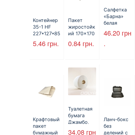
Салфетка
«Барна»
Контейнер
Пакет
белая
35-1 HF
жиростойк
PAPERO
46.20
грн
227*127*85
ий 170×170
500 шт (6/
мм
мм, уголок,
5.46
грн.
0.84
грн.
.
пак)
(1700мл)
коричневы
400шт/ящ
й.
Туалетная
бумага
Крафтовый
Ланч-бокс
Джамбо,
пакет
без
130 м.
34.08
грн
бумажный
делений с