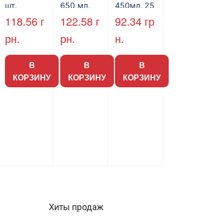
шт.
650 мл,
450мл, 25
25шт.
шт.
118.56
г
122.58
г
92.34
гр
рн.
рн.
н.
В
В
В
КОРЗИНУ
КОРЗИНУ
КОРЗИНУ
Хиты продаж