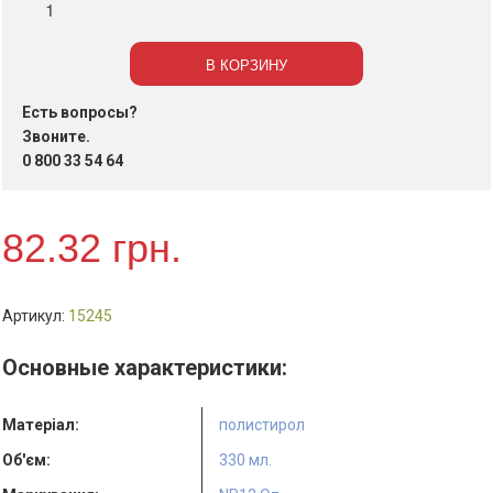
Супница
NP12
В КОРЗИНУ
Oz,
330
Есть вопросы?
мл.,
Звоните.
25
0 800 33 54 64
шт.
82.32
грн.
Артикул:
15245
Основные характеристики:
Матеріал:
полистирол
Об'єм:
330 мл.