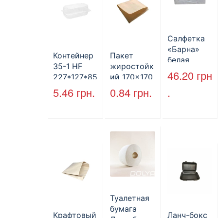
Салфетка
«Барна»
Контейнер
Пакет
белая
35-1 HF
жиростойк
PAPERO
46.20
грн
227*127*85
ий 170×170
500 шт (6/
мм
мм, уголок,
5.46
грн.
0.84
грн.
.
пак)
(1700мл)
коричневы
400шт/ящ
й.
Туалетная
бумага
Крафтовый
Ланч-бокс