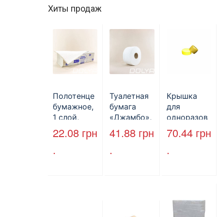
Хиты продаж
Полотенце
Туалетная
Крышка
бумажное,
бумага
для
1 слой,
«Джамбо»,
одноразов
макулатура
B2B
ой
22.08
грн
41.88
грн
70.44
грн
, VV тип
Service,
бутылки,
.
.
.
сложения,
75м,
ПЕТ,
cерое,
целлюлозн
стандарт,
25*23 см,
ая,
d=28 мм.
160л.
двухслойн
ая