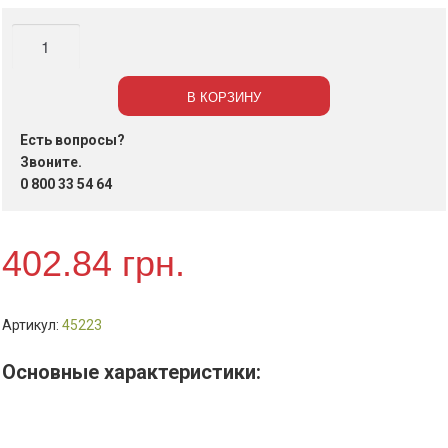
Количество
Этикетки
с
В КОРЗИНУ
клейким
слоем
Есть вопросы?
40шт.,
Звоните.
52.5х29,7мм
0 800 33 54 64
(100
листов)
402.84
грн.
арт.
BM.2852
Артикул:
45223
Основные характеристики: