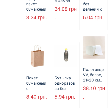
Джамбо,
пакет
без
130 м.
34.08
грн
бумажный
делений с
без ручек
крышкой
3.24
грн.
.
5.04
грн.
170*140*50
HP-10, 240
мм, бурый
мм*155
(2000шт/
мм*70 мм,
ящ) (арт.
объем 1300
27065)
мл,
полистиро
л, черный,
250 шт./уп.
Полотенце
VV, белое,
Пакет
Бутылка
21*20 см.,
бумажный
одноразов
160 л.
38.10
грн
с
ая без
кручеными
крышки,
8.40
грн.
5.94
грн.
.
ручками,
ПЕТ, V=500
бурый, 350
мл, d=28