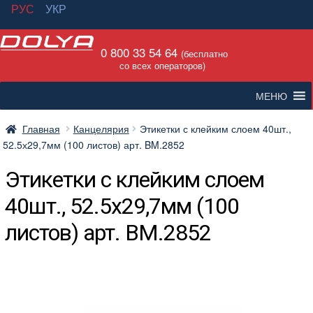
РУС
УКР
Перейти
Перейти
0 800 33 54 64
к
к
(бесплатно
со всех операторов)
навигации
содержимому
МЕНЮ
Главная
Канцелярия
Этикетки с клейким слоем 40шт.,
52.5х29,7мм (100 листов) арт. BM.2852
Этикетки с клейким слоем
40шт., 52.5х29,7мм (100
листов) арт. BM.2852