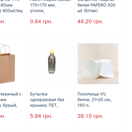
7*85мм
170×170 мм,
белая PAPERO 500
) 400шт/ящ
уголок,
шт (6/пак)
коричневый.
рн.
0.84
грн.
46.20
грн.
умажный с
Бутылка
Полотенце VV,
ыми
одноразовая без
белое, 21*20 см.,
, бурый,
крышки, ПЕТ,
160 л.
*250
V=500 мл, d=28
рн.
5.94
грн.
38.10
грн.
 мм.
мм.