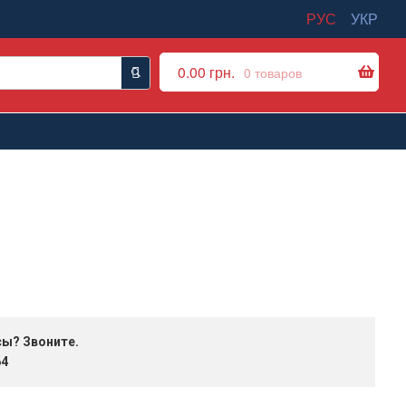
РУС
УКР
0.00
грн.
0 товаров
сы? Звоните.
64