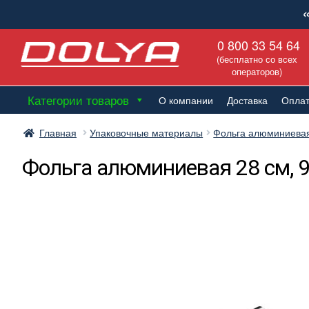
Перейти
Перейти
0 800 33 54 64
к
к
(бесплатно со всех
навигации
содержимому
операторов)
Категории товаров
О компании
Доставка
Опла
Главная
Упаковочные материалы
Фольга алюминиева
Фольга алюминиевая 28 см, 9