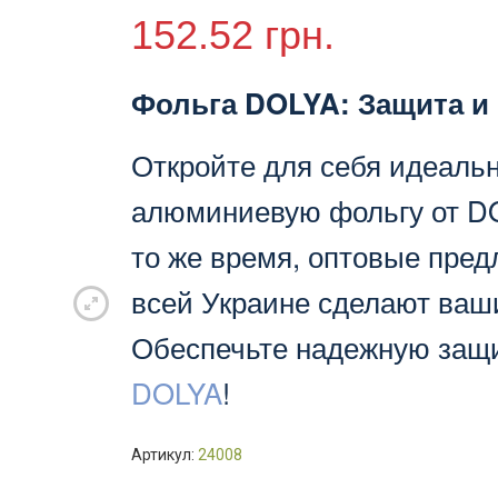
28
152.52
грн.
см,
9мкм
/
Фольга DOLYA: Защита и
50м
(28шт./
Откройте для себя идеаль
ящ.)
алюминиевую фольгу от DO
то же время, оптовые пред
всей Украине сделают ваш
Обеспечьте надежную защи
DOLYA
!
Артикул:
24008