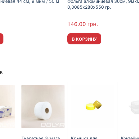
ниевая 44 см, 9 мкм / 50 м
Фольга алюминиевая 30см, 9мкм
0,0085х280х550 гр.
.
146.00
грн.
В КОРЗИНУ
ж
Туалетная бумага
Крышка для
Контейн