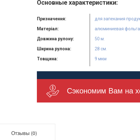
Основные характеристики:
Призначення:
для запекания проду
Матеріал:
алюминиевая фольг
Довжина рулону:
50 м.
Ширина рулона:
28 см.
Товщина:
9 мкм
Кількість у ящику:
28 шт.
Сэкономим Вам на х
Отзывы (0)