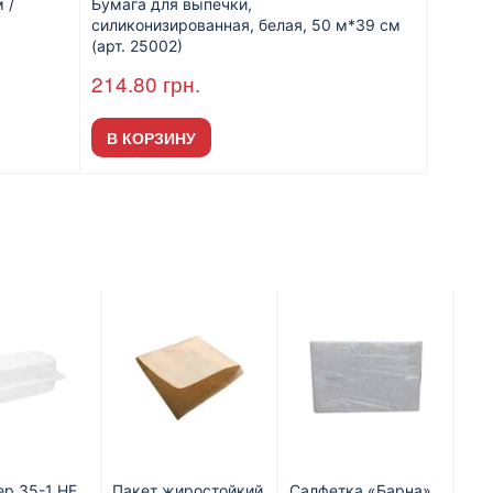
 /
Бумага для выпечки,
силиконизированная, белая, 50 м*39 см
(арт. 25002)
214.80
грн.
В КОРЗИНУ
ер 35-1 HF
Пакет жиростойкий
Салфетка «Барна»