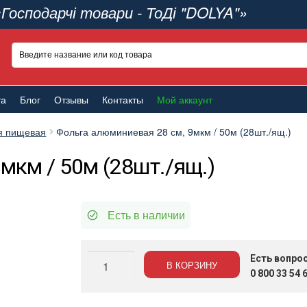
«Господарчі товари - ТоДі "DOLYA"»
та
Блог
Отзывы
Контакты
Мой аккаунт
я пищевая
Фольга алюминиевая 28 см, 9мкм / 50м (28шт./ящ.)
мкм / 50м (28шт./ящ.)
Есть в наличии
Количество
Есть вопро
В КОРЗИНУ
Фольга
0 800 33 54 
алюминиевая