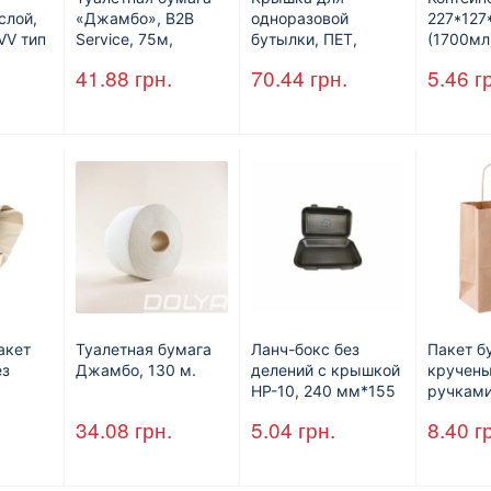
слой,
«Джамбо», B2B
одноразовой
227*12
VV тип
Service, 75м,
бутылки, ПЕТ,
(1700мл
рое,
целлюлозная,
стандарт, d=28 мм.
41.88
грн.
70.44
грн.
5.46
г
0л.
двухслойная
акет
Туалетная бумага
Ланч-бокс без
Пакет б
ез
Джамбо, 130 м.
делений с крышкой
кручен
HP-10, 240 мм*155
ручками
м,
мм*70 мм, объем
350 мм
34.08
грн.
5.04
грн.
8.40
г
шт/ящ)
1300 мл,
мм*140
полистирол,
черный, 250 шт./уп.