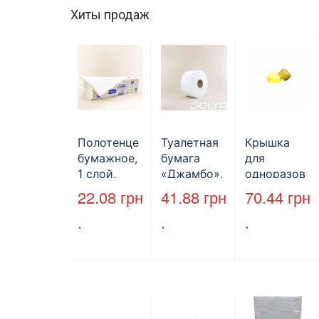
Хиты продаж
Полотенце
Туалетная
Крышка
бумажное,
бумага
для
1 слой,
«Джамбо»,
одноразов
макулатура
B2B
ой
22.08
грн
41.88
грн
70.44
грн
, VV тип
Service,
бутылки,
.
.
.
сложения,
75м,
ПЕТ,
cерое,
целлюлозн
стандарт,
25*23 см,
ая,
d=28 мм.
160л.
двухслойн
ая