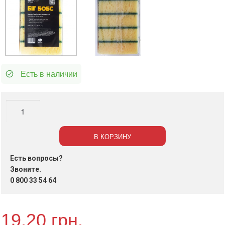
Есть в наличии
Количество
Губка
для
В КОРЗИНУ
посуды
10×7
Есть вопросы?
см,
Звоните.
крупнопористая,
0 800 33 54 64
Биг
Бобс,
19.20
грн.
5шт/