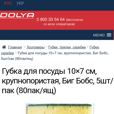
РУС
УКР
Перейти
Перейти
0 800 33 54 64
к
к
(бесплатно
со всех операторов)
навигации
содержимому
МЕНЮ
Главная
Хозтовары
Губки, тряпки, скребки
Губки,
скребки
Губка для посуды 10×7 см, крупнопористая, Биг Бобс,
5шт/пак (80пак/ящ)
Губка для посуды 10×7 см,
крупнопористая, Биг Бобс, 5шт/
пак (80пак/ящ)