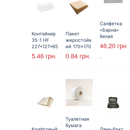
Салфетка
«Барна»
Контейнер
Пакет
белая
35-1 HF
жиростойк
PAPERO
46.20
грн
227*127*85
ий 170×170
500 шт (6/
мм
мм, уголок,
5.46
грн.
0.84
грн.
.
пак)
(1700мл)
коричневы
400шт/ящ
й.
Туалетная
бумага
Крафтовый
Ланч-бокс