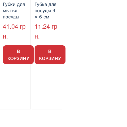
Губки для
Губка для
мытья
посуды 9
посуды
× 6 см
10×7 см
«Maestro»,
41.04
гр
11.24
гр
«Бобс» 10
5шт / уп
н.
н.
шт (35пак/
(40уп /
ящ)
ящ) (арт.
32068)
В
В
КОРЗИНУ
КОРЗИНУ