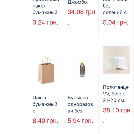
Джамбо,
пакет
без
130 м.
34.08
грн
бумажный
делений с
без ручек
крышкой
3.24
грн.
.
5.04
грн.
170*140*50
HP-10, 240
мм, бурый
мм*155
(2000шт/
мм*70 мм,
ящ) (арт.
объем 1300
27065)
мл,
полистиро
л, черный,
250 шт./уп.
Полотенце
VV, белое,
Пакет
Бутылка
21*20 см.,
бумажный
одноразов
160 л.
38.10
грн
с
ая без
кручеными
крышки,
8.40
грн.
5.94
грн.
.
ручками,
ПЕТ, V=500
бурый, 350
мл, d=28