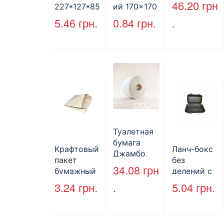
PAPERO
46.20
грн
227*127*85
ий 170×170
500 шт (6/
мм
мм, уголок,
5.46
грн.
0.84
грн.
.
пак)
(1700мл)
коричневы
400шт/ящ
й.
Туалетная
бумага
Крафтовый
Ланч-бокс
Джамбо,
пакет
без
130 м.
34.08
грн
бумажный
делений с
без ручек
крышкой
3.24
грн.
.
5.04
грн.
170*140*50
HP-10, 240
мм, бурый
мм*155
(2000шт/
мм*70 мм,