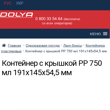
РУС
УКР
Перейти
Перейти
0 800 33 54 64
к
к
(бесплатно
со всех операторов)
навигации
содержимому
МЕНЮ
Главная
Одноразовая посуда
Ланч Боксы
Контейнера
пластиковые
Контейнер с крышкой РР 750 мл 191х145х54,5 мм
Контейнер с крышкой РР 750
мл 191х145х54,5 мм