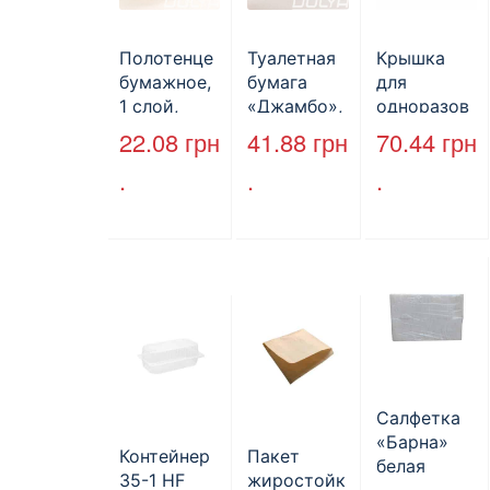
Полотенце
Туалетная
Крышка
бумажное,
бумага
для
1 слой,
«Джамбо»,
одноразов
макулатура
B2B
ой
22.08
грн
41.88
грн
70.44
грн
, VV тип
Service,
бутылки,
.
.
.
сложения,
75м,
ПЕТ,
cерое,
целлюлозн
стандарт,
25*23 см,
ая,
d=28 мм.
160л.
двухслойн
ая
Салфетка
«Барна»
Контейнер
Пакет
белая
35-1 HF
жиростойк