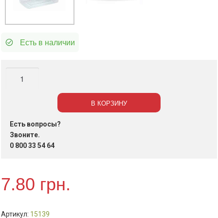
Есть в наличии
Количество
Контейнер
с
В КОРЗИНУ
крышкой
РР
Есть вопросы?
750
Звоните.
мл
0 800 33 54 64
191х145х54,5
мм
7.80
грн.
Артикул:
15139