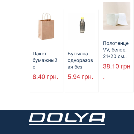
ящ) (арт.
объем 1300
27065)
мл,
полистиро
л, черный,
250 шт./уп.
Полотенце
VV, белое,
Пакет
Бутылка
21*20 см.,
бумажный
одноразов
160 л.
38.10
грн
с
ая без
кручеными
крышки,
8.40
грн.
5.94
грн.
.
ручками,
ПЕТ, V=500
бурый, 350
мл, d=28
мм*250
мм.
мм*140 мм.