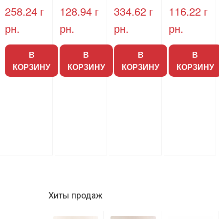
OPS24L, h
258.24
г
128.94
г
334.62
г
116.22
г
= 20,
рн.
рн.
рн.
рн.
прозрачна
я,
купольная,
В
В
В
В
100 шт.
КОРЗИНУ
КОРЗИНУ
КОРЗИНУ
КОРЗИНУ
Хиты продаж