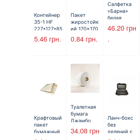
Салфетка
«Барна»
Контейнер
Пакет
белая
35-1 HF
жиростойк
PAPERO
46.20
грн
227*127*85
ий 170×170
500 шт (6/
мм
мм, уголок,
5.46
грн.
0.84
грн.
.
пак)
(1700мл)
коричневы
400шт/ящ
й.
Туалетная
бумага
Крафтовый
Ланч-бокс
Джамбо,
пакет
без
130 м.
34.08
грн
бумажный
делений с
без ручек
крышкой