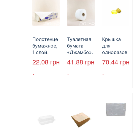
Полотенце
Туалетная
Крышка
бумажное,
бумага
для
1 слой,
«Джамбо»,
одноразов
макулатура
B2B
ой
22.08
грн
41.88
грн
70.44
грн
, VV тип
Service,
бутылки,
.
.
.
сложения,
75м,
ПЕТ,
cерое,
целлюлозн
стандарт,
25*23 см,
ая,
d=28 мм.
160л.
двухслойн
ая