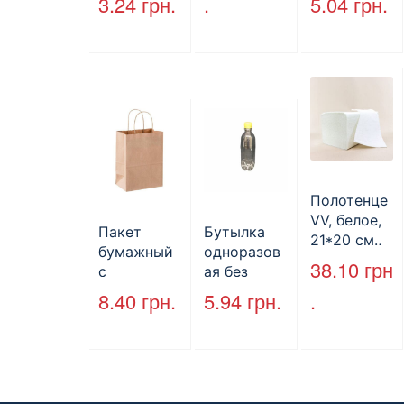
3.24
грн.
.
5.04
грн.
170*140*50
HP-10, 240
мм, бурый
мм*155
(2000шт/
мм*70 мм,
ящ) (арт.
объем 1300
27065)
мл,
полистиро
л, черный,
250 шт./уп.
Полотенце
VV, белое,
Пакет
Бутылка
21*20 см.,
бумажный
одноразов
160 л.
38.10
грн
с
ая без
кручеными
крышки,
8.40
грн.
5.94
грн.
.
ручками,
ПЕТ, V=500
бурый, 350
мл, d=28
мм*250
мм.
мм*140 мм.