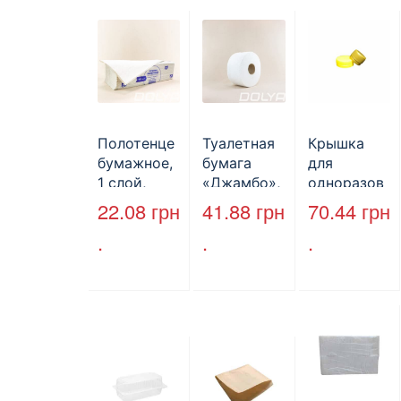
Полотенце
Туалетная
Крышка
бумажное,
бумага
для
1 слой,
«Джамбо»,
одноразов
макулатура
B2B
ой
22.08
грн
41.88
грн
70.44
грн
, VV тип
Service,
бутылки,
.
.
.
сложения,
75м,
ПЕТ,
cерое,
целлюлозн
стандарт,
25*23 см,
ая,
d=28 мм.
160л.
двухслойн
ая