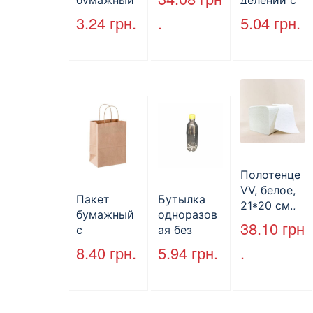
бумажный
делений с
без ручек
крышкой
3.24
грн.
.
5.04
грн.
170*140*50
HP-10, 240
мм, бурый
мм*155
(2000шт/
мм*70 мм,
ящ) (арт.
объем 1300
27065)
мл,
полистиро
л, черный,
250 шт./уп.
Полотенце
VV, белое,
Пакет
Бутылка
21*20 см.,
бумажный
одноразов
160 л.
38.10
грн
с
ая без
кручеными
крышки,
8.40
грн.
5.94
грн.
.
ручками,
ПЕТ, V=500
бурый, 350
мл, d=28
мм*250
мм.
мм*140 мм.