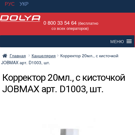
РУС
УКР
Перейти
Перейти
0 800 33 54 64
к
к
(бесплатно
со всех операторов)
навигации
содержимому
МЕНЮ
Главная
Канцелярия
Корректор 20мл., с кисточкой
JOBMAX арт. D1003, шт.
Корректор 20мл., с кисточкой
JOBMAX арт. D1003, шт.