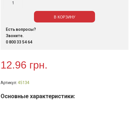
Корректор
20мл.,
В КОРЗИНУ
с
кисточкой
Есть вопросы?
JOBMAX
Звоните.
арт.
0 800 33 54 64
D1003,
шт.
12.96
грн.
Артикул:
45134
Основные характеристики: