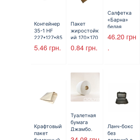
Салфетка
«Барна»
Контейнер
Пакет
белая
35-1 HF
жиростойк
PAPERO
46.20
грн
227*127*85
ий 170×170
500 шт (6/
мм
мм, уголок,
5.46
грн.
0.84
грн.
.
пак)
(1700мл)
коричневы
400шт/ящ
й.
Туалетная
бумага
Крафтовый
Ланч-бокс
Джамбо,
пакет
без
130 м.
34.08
грн