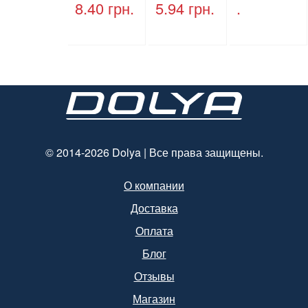
кручеными
крышки,
8.40
грн.
5.94
грн.
.
ручками,
ПЕТ, V=500
бурый, 350
мл, d=28
мм*250
мм.
мм*140 мм.
© 2014-2026 Dolya | Все права защищены.
О компании
Доставка
Оплата
Блог
Отзывы
Магазин