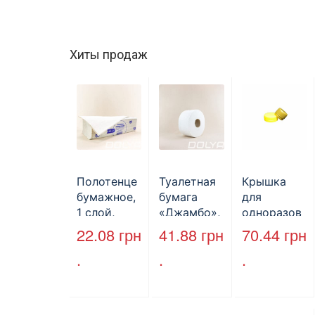
Хиты продаж
Полотенце
Туалетная
Крышка
бумажное,
бумага
для
1 слой,
«Джамбо»,
одноразов
макулатура
B2B
ой
22.08
грн
41.88
грн
70.44
грн
, VV тип
Service,
бутылки,
.
.
.
сложения,
75м,
ПЕТ,
cерое,
целлюлозн
стандарт,
25*23 см,
ая,
d=28 мм.
160л.
двухслойн