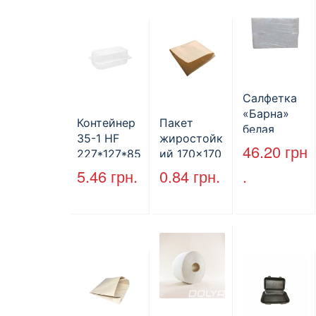
ая
Салфетка
«Барна»
Контейнер
Пакет
белая
35-1 HF
жиростойк
PAPERO
46.20
грн
227*127*85
ий 170×170
500 шт (6/
мм
мм, уголок,
5.46
грн.
0.84
грн.
.
пак)
(1700мл)
коричневы
400шт/ящ
й.