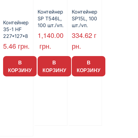
Контейнер
Контейнер
SP T546L,
SP15L, 100
Контейнер
100 шт./уп.
шт./уп.
35-1 HF
1,140.00
334.62
г
227*127*8
5мм
5.46
грн.
грн.
рн.
(1700мл)
400шт/ящ
В
В
В
КОРЗИНУ
КОРЗИНУ
КОРЗИНУ