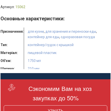
Артикул:
15062
Основные характеристики:
Призначення:
для кухни
,
для хранения и переноски еды
,
контейнер для еды
,
одноразовая посуда
Тип:
контейнер/судок с крышкой
Матеріал:
пищевой пластик
Об'єм:
1750 мл
Ширина:
210 мм
Висота:
70 мм
Колір:
белый
Сэкономим Вам на хоз
Кількість в
125 шт.
закупках до 50%
упаковці:
УЗНАТЬ