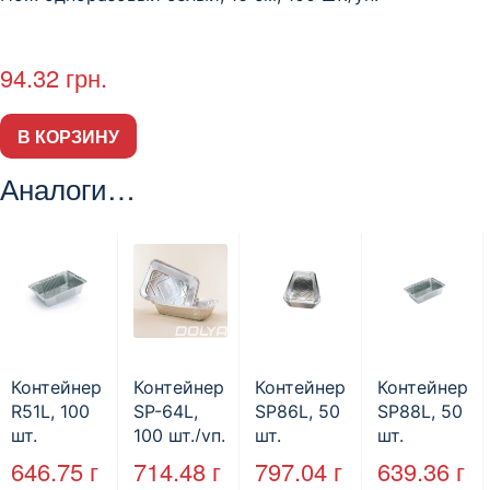
94.32
грн.
В КОРЗИНУ
Аналоги…
Контейнер
Контейнер
Контейнер
Контейнер
R51L, 100
SP-64L,
SP86L, 50
SP88L, 50
шт.
100 шт./уп.
шт.
шт.
646.75
г
714.48
г
797.04
г
639.36
г