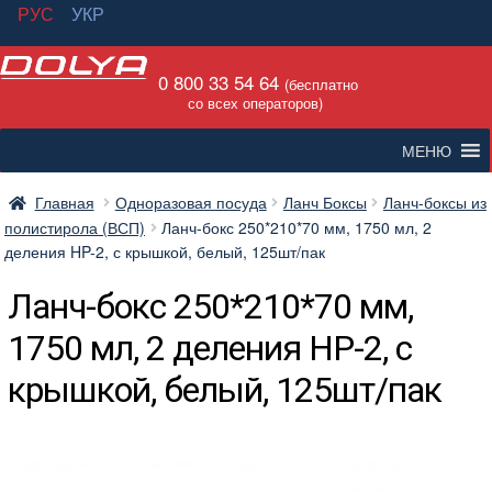
РУС
УКР
Перейти
Перейти
0 800 33 54 64
к
к
(бесплатно
со всех операторов)
навигации
содержимому
МЕНЮ
Главная
Одноразовая посуда
Ланч Боксы
Ланч-боксы из
полистирола (ВСП)
Ланч-бокс 250*210*70 мм, 1750 мл, 2
деления HP-2, с крышкой, белый, 125шт/пак
Ланч-бокс 250*210*70 мм,
1750 мл, 2 деления HP-2, с
крышкой, белый, 125шт/пак