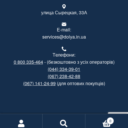
улица Сырецкая, 33А
E-mail:
services@dolya.in.ua
Tелефони:
0 800 335-464
- (безкоштовно з усіх операторів)
(044) 334-39-01
(067) 238-42-88
(067) 141-24-99
(для оптових покупців)
Created by
Gramatorik
0
Informational support by
Poshuk.info