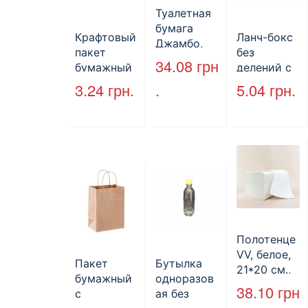
Туалетная
бумага
Крафтовый
Ланч-бокс
Джамбо,
пакет
без
130 м.
34.08
грн
бумажный
делений с
без ручек
крышкой
3.24
грн.
.
5.04
грн.
170*140*50
HP-10, 240
мм, бурый
мм*155
(2000шт/
мм*70 мм,
ящ) (арт.
объем 1300
27065)
мл,
полистиро
л, черный,
250 шт./уп.
Полотенце
VV, белое,
Пакет
Бутылка
21*20 см.,
бумажный
одноразов
160 л.
38.10
грн
с
ая без