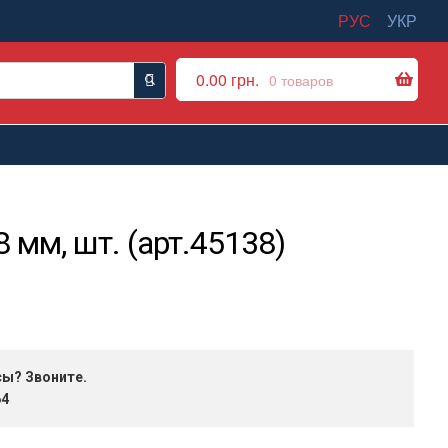
РУС
УКР
0.00
грн.
0 товаров
мм, шт. (арт.45138)
сы? Звоните.
64