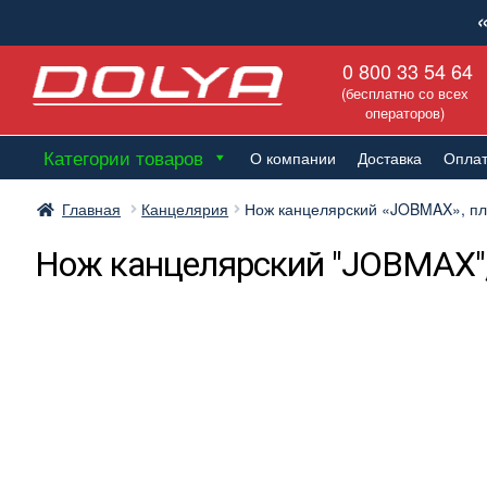
Перейти
Перейти
0 800 33 54 64
к
к
(бесплатно со всех
навигации
содержимому
операторов)
Категории товаров
О компании
Доставка
Опла
Главная
Канцелярия
Нож канцелярский «JOBMAX», пла
Нож канцелярский "JOBMAX", 