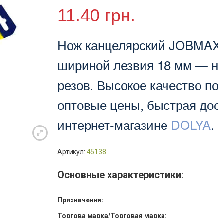
"JOBMAX",
11.40
грн.
пластиковый
корпус,
ширина
Нож канцелярский JOBMAX
18
шириной лезвия 18 мм — н
мм,
шт.
резов. Высокое качество п
(арт.45138)
оптовые цены, быстрая дос
интернет-магазине
DOLYA
.
Артикул:
45138
Основные характеристики:
Призначення:
Торгова марка/Торговая марка: