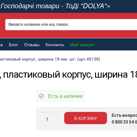
«Господарчі товари - ТоДі "DOLYA"»
та
Блог
Отзывы
Контакты
Мой аккаунт
стиковый корпус, ширина 18 мм, шт. (арт.45138)
пластиковый корпус, ширина 18 
Есть в наличии
Количество
Есть вопро
В КОРЗИНУ
Нож
0 800 33 54 
канцелярский