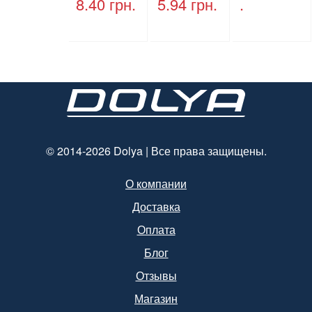
8.40
грн.
5.94
грн.
.
ручками,
ПЕТ, V=500
бурый, 350
мл, d=28
мм*250
мм.
мм*140 мм.
© 2014-2026 Dolya | Все права защищены.
О компании
Доставка
Оплата
Блог
Отзывы
Магазин