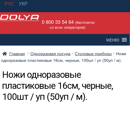
РУС
УКР
Перейти
Перейти
0 800 33 54 64
к
к
(бесплатно
со всех операторов)
навигации
содержимому
МЕНЮ
Главная
Одноразовая посуда
Столовые приборы
Ножи
одноразовые пластиковые 16см, черные, 100шт / уп (50уп / м).
Ножи одноразовые
пластиковые 16см, черные,
100шт / уп (50уп / м).