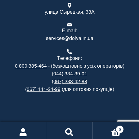
улица Сырецкая, 33А
E-mail:
services@dolya.in.ua
Tелефони:
0 800 335-464
- (безкоштовно з усіх операторів)
(044) 334-39-01
(067) 238-42-88
(067) 141-24-99
(для оптових покупців)
Created by
Gramatorik
0
Informational support by
Poshuk.info