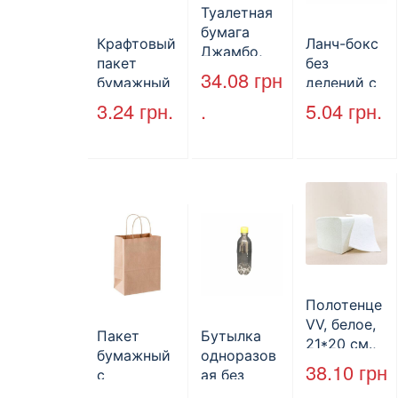
Туалетная
бумага
Крафтовый
Ланч-бокс
Джамбо,
пакет
без
130 м.
34.08
грн
бумажный
делений с
без ручек
крышкой
3.24
грн.
.
5.04
грн.
170*140*50
HP-10, 240
мм, бурый
мм*155
(2000шт/
мм*70 мм,
ящ) (арт.
объем 1300
27065)
мл,
полистиро
л, черный,
250 шт./уп.
Полотенце
VV, белое,
Пакет
Бутылка
21*20 см.,
бумажный
одноразов
160 л.
38.10
грн
с
ая без
кручеными
крышки,