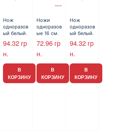
Нож
Ножи
Нож
одноразов
одноразов
одноразов
ый белый,
ые 16 см,
ый белый,
16 см, 100
прозрачны
16 см, 100
94.32
гр
72.96
гр
94.32
гр
шт./уп.
е, «Super»
шт./уп.
н.
н.
н.
100 шт./уп.
(40 уп./м.)
В
В
В
КОРЗИНУ
КОРЗИНУ
КОРЗИНУ