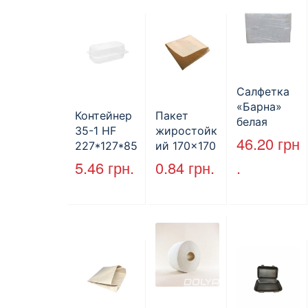
ая
Салфетка
«Барна»
Контейнер
Пакет
белая
35-1 HF
жиростойк
PAPERO
46.20
грн
227*127*85
ий 170×170
500 шт (6/
мм
мм, уголок,
5.46
грн.
0.84
грн.
.
пак)
(1700мл)
коричневы
400шт/ящ
й.