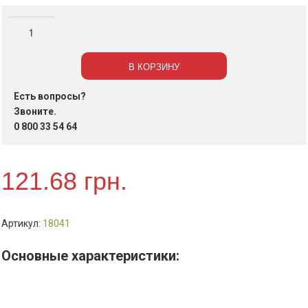
Количество
Ножи
одноразовые
В КОРЗИНУ
пластиковые
16см,
Есть вопросы?
черные,
Звоните.
100шт
0 800 33 54 64
/
уп
121.68
грн.
(50уп
/
м).
Артикул:
18041
Основные характеристики: