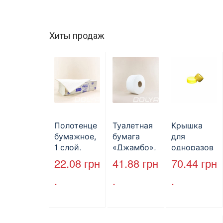
Хиты продаж
Полотенце
Туалетная
Крышка
бумажное,
бумага
для
1 слой,
«Джамбо»,
одноразов
макулатура
B2B
ой
22.08
грн
41.88
грн
70.44
грн
, VV тип
Service,
бутылки,
.
.
.
сложения,
75м,
ПЕТ,
cерое,
целлюлозн
стандарт,
25*23 см,
ая,
d=28 мм.
160л.
двухслойн