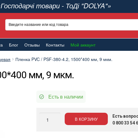
«Господарчі товари - ТоДі "DOLYA"»
та
Блог
Отзывы
Контакты
Мой аккаунт
евая
Пленка PVC / PSF-380-4.2, 1500*400 мм, 9 мкм.
00*400 мм, 9 мкм.
Есть в наличии
Количество
Есть вопро
В КОРЗИНУ
Пленка
0 800 33 54 
PVC