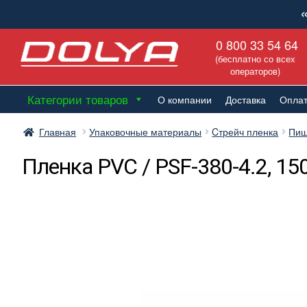
Перейти
Перейти
0 800 33 54 64
к
к
(бесплатно со всех
навигации
содержимому
операторов)
Категории товаров
О компании
Доставка
Опла
Главная
Упаковочные материалы
Cтрейч пленка
Пищ
Пленка PVC / PSF-380-4.2, 15