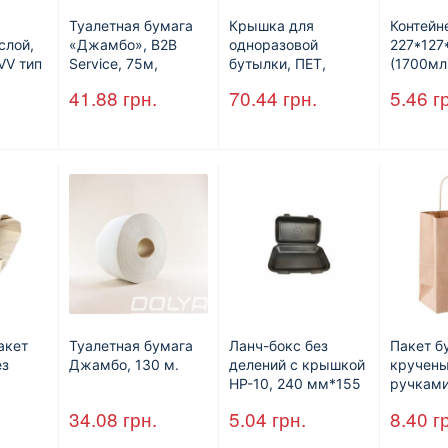
Туалетная бумага
Крышка для
Контейн
слой,
«Джамбо», B2B
одноразовой
227*12
VV тип
Service, 75м,
бутылки, ПЕТ,
(1700мл
рое,
целлюлозная,
стандарт, d=28 мм.
41.88
грн.
70.44
грн.
5.46
г
0л.
двухслойная
акет
Туалетная бумага
Ланч-бокс без
Пакет б
ез
Джамбо, 130 м.
делений с крышкой
кручен
HP-10, 240 мм*155
ручками
м,
мм*70 мм, объем
350 мм
34.08
грн.
5.04
грн.
8.40
г
шт/ящ)
1300 мл,
мм*140
полистирол,