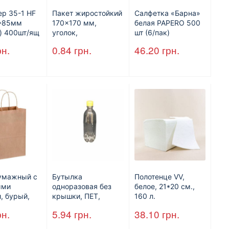
ер 35-1 HF
Пакет жиростойкий
Салфетка «Барна»
7*85мм
170×170 мм,
белая PAPERO 500
) 400шт/ящ
уголок,
шт (6/пак)
коричневый.
рн.
0.84
грн.
46.20
грн.
умажный с
Бутылка
Полотенце VV,
ыми
одноразовая без
белое, 21*20 см.,
, бурый,
крышки, ПЕТ,
160 л.
*250
V=500 мл, d=28
рн.
5.94
грн.
38.10
грн.
 мм.
мм.