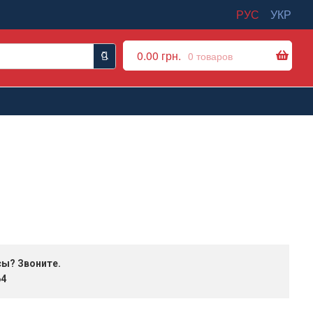
РУС
УКР
0.00
грн.
0 товаров
сы? Звоните.
64