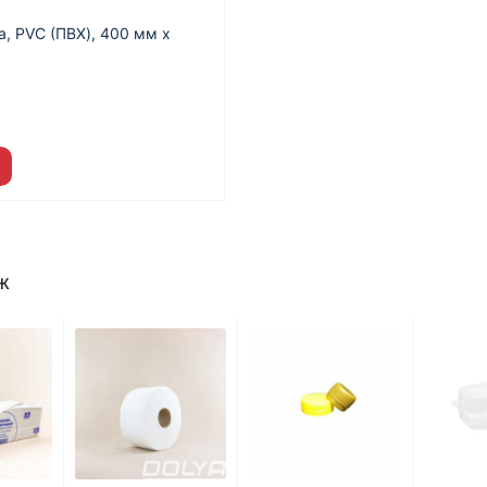
, PVC (ПВХ), 400 мм х
.
ж