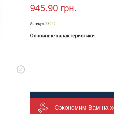
/
945.90
грн.
PSF-
380-
4.2,
Артикул:
23029
1500*400
мм,
Основные характеристики:
9
мкм.
Сэкономим Вам на х