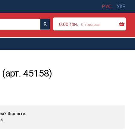
РУС
УКР
0.00
грн.
0 товаров
(арт. 45158)
сы? Звоните.
64