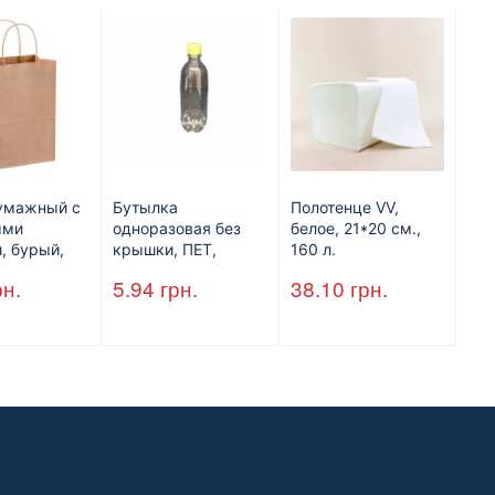
умажный с
Бутылка
Полотенце VV,
ыми
одноразовая без
белое, 21*20 см.,
, бурый,
крышки, ПЕТ,
160 л.
*250
V=500 мл, d=28
рн.
5.94
грн.
38.10
грн.
 мм.
мм.