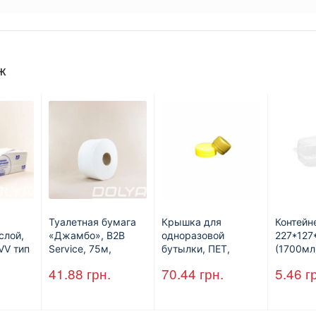
ж
Туалетная бумага
Крышка для
Контейн
слой,
«Джамбо», B2B
одноразовой
227*12
VV тип
Service, 75м,
бутылки, ПЕТ,
(1700мл
рое,
целлюлозная,
стандарт, d=28 мм.
41.88
грн.
70.44
грн.
5.46
г
0л.
двухслойная