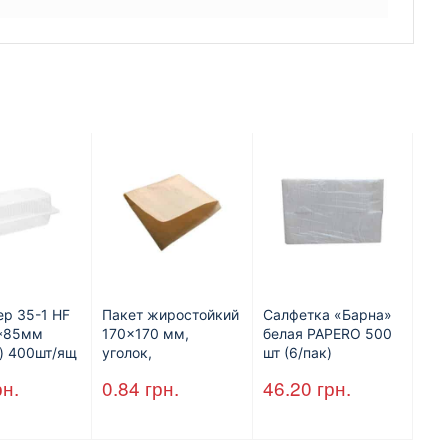
ер 35-1 HF
Пакет жиростойкий
Салфетка «Барна»
7*85мм
170×170 мм,
белая PAPERO 500
) 400шт/ящ
уголок,
шт (6/пак)
коричневый.
рн.
0.84
грн.
46.20
грн.