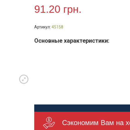
двусторонний
91.20
грн.
А4,
70мм,
синий,
Артикул:
45158
PP,
сборный
Основные характеристики:
(арт.
45158)
Сэкономим Вам на х