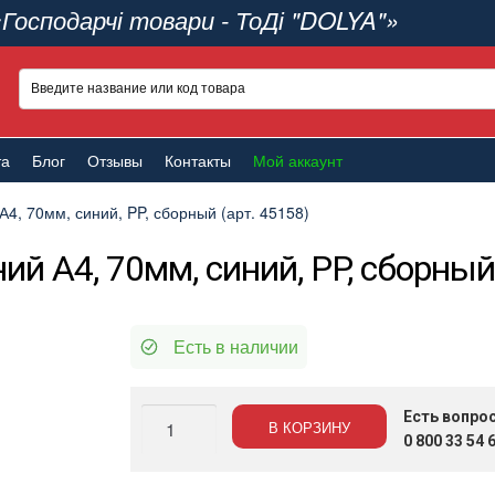
«Господарчі товари - ТоДі "DOLYA"»
та
Блог
Отзывы
Контакты
Мой аккаунт
А4, 70мм, синий, PP, сборный (арт. 45158)
ий А4, 70мм, синий, PP, сборный 
Есть в наличии
Количество
Есть вопро
В КОРЗИНУ
Регистратор
0 800 33 54 
ELITE