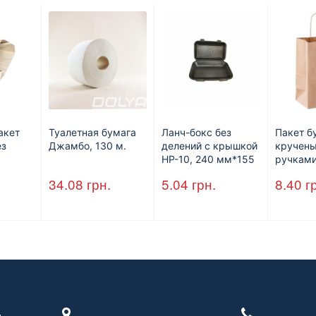
акет
Туалетная бумага
Ланч-бокс без
Пакет б
ез
Джамбо, 130 м.
делений с крышкой
кручен
HP-10, 240 мм*155
ручками
м,
мм*70 мм, объем
350 мм
34.08
грн.
5.04
грн.
8.40
г
шт/ящ)
1300 мл,
мм*140
полистирол,
черный, 250 шт./уп.