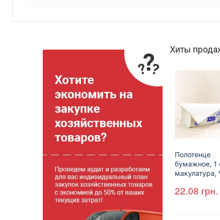
Хиты прода
Полотенце
бумажное, 1 
макулатура, 
сложения, cе
22.08
грн.
25*23 см, 16