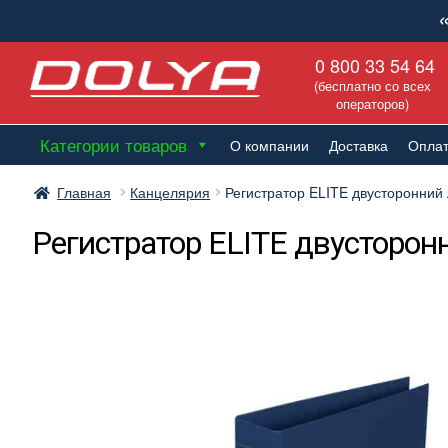
Перейти
Перейти
0 800 33 54 64
к
к
(бесплатно со всех
навигации
содержимому
операторов)
Категории товаров
О компании
Доставка
Опла
Главная
Канцелярия
Регистратор ELITE двусторонний 
Регистратор ELITE двусторонн