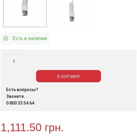
Есть в наличии
Количество
Швабра
ворсистая
В КОРЗИНУ
на
хромированном
Есть вопросы?
держателе,
Звоните.
L=60
0 800 33 54 64
см
(арт.
1,111.50
грн.
44025)