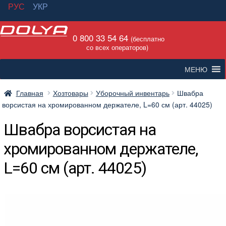
РУС
УКР
Перейти
Перейти
0 800 33 54 64
к
к
(бесплатно
со всех операторов)
навигации
содержимому
МЕНЮ
Главная
Хозтовары
Уборочный инвентарь
Швабра
ворсистая на хромированном держателе, L=60 см (арт. 44025)
Швабра ворсистая на
хромированном держателе,
L=60 см (арт. 44025)