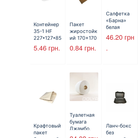
Салфетка
«Барна»
Контейнер
Пакет
белая
35-1 HF
жиростойк
PAPERO
46.20
грн
227*127*85
ий 170×170
500 шт (6/
мм
мм, уголок,
5.46
грн.
0.84
грн.
.
пак)
(1700мл)
коричневы
400шт/ящ
й.
Туалетная
бумага
Крафтовый
Ланч-бокс
Джамбо,
пакет
без
130 м.