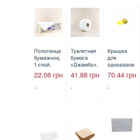
Полотенце
Туалетная
Крышка
бумажное,
бумага
для
1 слой,
«Джамбо»,
одноразов
макулатура
B2B
ой
22.08
грн
41.88
грн
70.44
грн
, VV тип
Service,
бутылки,
.
.
.
сложения,
75м,
ПЕТ,
cерое,
целлюлозн
стандарт,
25*23 см,
ая,
d=28 мм.
160л.
двухслойн
ая