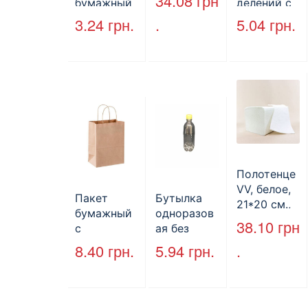
34.08
грн
бумажный
делений с
без ручек
крышкой
3.24
грн.
.
5.04
грн.
170*140*50
HP-10, 240
мм, бурый
мм*155
(2000шт/
мм*70 мм,
ящ) (арт.
объем 1300
27065)
мл,
полистиро
л, черный,
250 шт./уп.
Полотенце
VV, белое,
Пакет
Бутылка
21*20 см.,
бумажный
одноразов
160 л.
38.10
грн
с
ая без
кручеными
крышки,
8.40
грн.
5.94
грн.
.
ручками,
ПЕТ, V=500
бурый, 350
мл, d=28
мм*250
мм.
мм*140 мм.