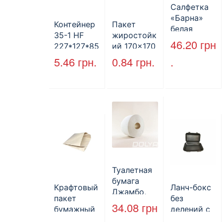
Салфетка
«Барна»
Контейнер
Пакет
белая
35-1 HF
жиростойк
PAPERO
46.20
грн
227*127*85
ий 170×170
500 шт (6/
мм
мм, уголок,
5.46
грн.
0.84
грн.
.
пак)
(1700мл)
коричневы
400шт/ящ
й.
Туалетная
бумага
Крафтовый
Ланч-бокс
Джамбо,
пакет
без
130 м.
34.08
грн
бумажный
делений с
без ручек
крышкой