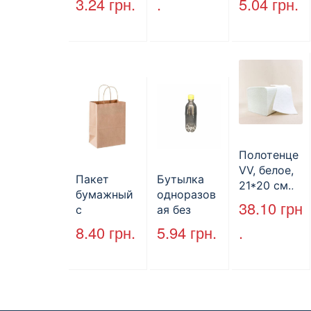
3.24
грн.
.
5.04
грн.
170*140*50
HP-10, 240
мм, бурый
мм*155
(2000шт/
мм*70 мм,
ящ) (арт.
объем 1300
27065)
мл,
полистиро
л, черный,
250 шт./уп.
Полотенце
VV, белое,
Пакет
Бутылка
21*20 см.,
бумажный
одноразов
160 л.
38.10
грн
с
ая без
кручеными
крышки,
8.40
грн.
5.94
грн.
.
ручками,
ПЕТ, V=500
бурый, 350
мл, d=28
мм*250
мм.
мм*140 мм.