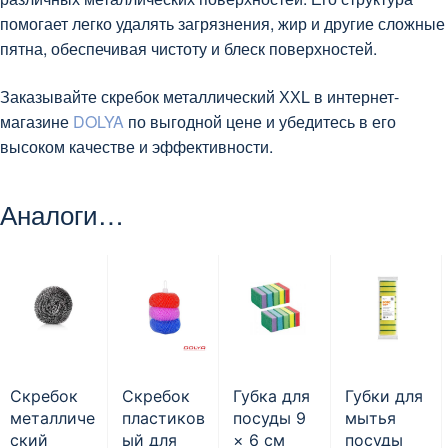
помогает легко удалять загрязнения, жир и другие сложные
пятна, обеспечивая чистоту и блеск поверхностей.
Заказывайте скребок металлический ХХL в интернет-
магазине
DOLYA
по выгодной цене и убедитесь в его
высоком качестве и эффективности.
Аналоги…
Скребок
Скребок
Губка для
Губки для
металличе
пластиков
посуды 9
мытья
ский
ый для
× 6 см
посуды