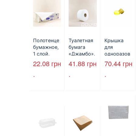
Полотенце
Туалетная
Крышка
бумажное,
бумага
для
1 слой,
«Джамбо»,
одноразов
макулатура
B2B
ой
22.08
грн
41.88
грн
70.44
грн
, VV тип
Service,
бутылки,
.
.
.
сложения,
75м,
ПЕТ,
cерое,
целлюлозн
стандарт,
25*23 см,
ая,
d=28 мм.
160л.
двухслойн
ая