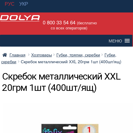
РУС
УКР
Перейти
Перейти
0 800 33 54 64
к
к
(бесплатно
со всех операторов)
навигации
содержимому
МЕНЮ
Главная
Хозтовары
Губки, тряпки, скребки
Губки,
скребки
Скребок металлический ХХL 20грм 1шт (400шт/ящ)
Скребок металлический ХХL
20грм 1шт (400шт/ящ)