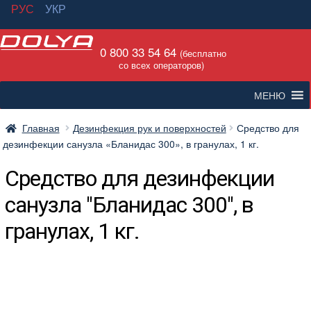
РУС
УКР
Перейти
Перейти
0 800 33 54 64
к
к
(бесплатно
со всех операторов)
навигации
содержимому
МЕНЮ
Главная
Дезинфекция рук и поверхностей
Средство для
дезинфекции санузла «Бланидас 300», в гранулах, 1 кг.
Средство для дезинфекции
санузла "Бланидас 300", в
гранулах, 1 кг.