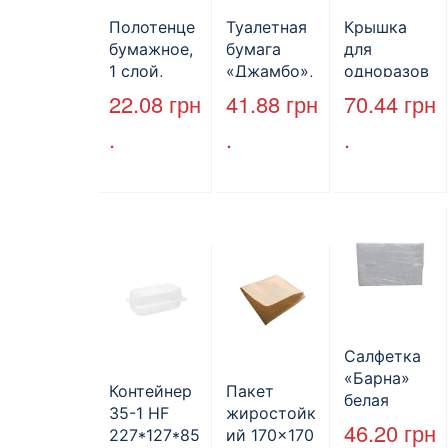
Полотенце
Туалетная
Крышка
бумажное,
бумага
для
1 слой,
«Джамбо»,
одноразов
макулатура
B2B
ой
22.08
грн
41.88
грн
70.44
грн
, VV тип
Service,
бутылки,
.
.
.
сложения,
75м,
ПЕТ,
cерое,
целлюлозн
стандарт,
25*23 см,
ая,
d=28 мм.
160л.
двухслойн
ая
Салфетка
«Барна»
Контейнер
Пакет
белая
35-1 HF
жиростойк
PAPERO
46.20
грн
227*127*85
ий 170×170
500 шт (6/