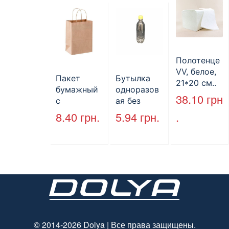
полистиро
л, черный,
250 шт./уп.
Полотенце
VV, белое,
Пакет
Бутылка
21*20 см.,
бумажный
одноразов
160 л.
38.10
грн
с
ая без
кручеными
крышки,
8.40
грн.
5.94
грн.
.
ручками,
ПЕТ, V=500
бурый, 350
мл, d=28
мм*250
мм.
мм*140 мм.
© 2014-2026 Dolya | Все права защищены.