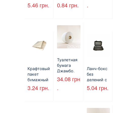
мм
мм, уголок,
5.46
грн.
0.84
грн.
.
пак)
(1700мл)
коричневы
400шт/ящ
й.
Туалетная
бумага
Крафтовый
Ланч-бокс
Джамбо,
пакет
без
130 м.
34.08
грн
бумажный
делений с
без ручек
крышкой
3.24
грн.
.
5.04
грн.
170*140*50
HP-10, 240
мм, бурый
мм*155
(2000шт/
мм*70 мм,
ящ) (арт.
объем 1300
27065)
мл,