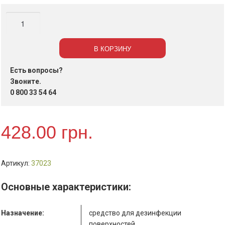
Количество
Средство
для
В КОРЗИНУ
дезинфекции
санузла
Есть вопросы?
"Бланидас
Звоните.
300",
0 800 33 54 64
в
гранулах,
428.00
грн.
1
кг.
Артикул:
37023
Основные характеристики:
Назначение:
средство для дезинфекции
поверхностей