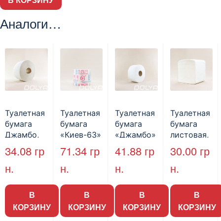
Аналоги…
Туалетная
Туалетная
Туалетная
Туалетная
бумага
бумага
бумага
бумага
Джамбо,
«Киев-63»
«Джамбо»
листовая,
130 м.
, 8 шт/уп
, B2B
200 шт.
34.08
гр
71.34
гр
41.88
гр
30.00
гр
Service,
н.
н.
н.
н.
75м,
целлюлозн
ая,
В
В
В
В
двухслойн
КОРЗИНУ
КОРЗИНУ
КОРЗИНУ
КОРЗИНУ
ая