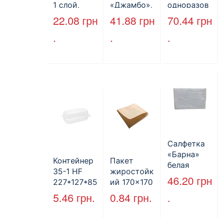
1 слой,
«Джамбо»,
одноразов
макулатура
B2B
ой
22.08
грн
41.88
грн
70.44
грн
, VV тип
Service,
бутылки,
.
.
.
сложения,
75м,
ПЕТ,
cерое,
целлюлозн
стандарт,
25*23 см,
ая,
d=28 мм.
160л.
двухслойн
ая
Салфетка
«Барна»
Контейнер
Пакет
белая
35-1 HF
жиростойк
PAPERO
46.20
грн
227*127*85
ий 170×170
500 шт (6/
мм
мм, уголок,
5.46
грн.
0.84
грн.
.
пак)
(1700мл)
коричневы
400шт/ящ
й.