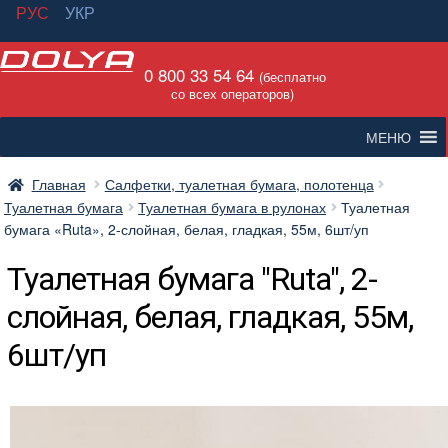
РУС
УКР
Перейти
Перейти
0 800 33 54 64
к
к
(бесплатно
со всех операторов)
навигации
содержимому
МЕНЮ
Главная
Салфетки, туалетная бумага, полотенца
Туалетная бумага
Туалетная бумага в рулонах
Туалетная
бумага «Ruta», 2-слойная, белая, гладкая, 55м, 6шт/уп
Туалетная бумага "Ruta", 2-
слойная, белая, гладкая, 55м,
6шт/уп