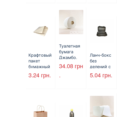
Туалетная
бумага
Крафтовый
Ланч-бокс
Джамбо,
пакет
без
130 м.
34.08
грн
бумажный
делений с
без ручек
крышкой
3.24
грн.
.
5.04
грн.
170*140*50
HP-10, 240
мм, бурый
мм*155
(2000шт/
мм*70 мм,
ящ) (арт.
объем 1300
27065)
мл,
полистиро
л, черный,