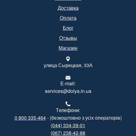
Доставка
Оплата
Блог
Отзывы
Магазин
улица Сырецкая, 33А
E-mail:
services@dolya.in.ua
Tелефони:
0 800 335-464
- (безкоштовно з усіх операторів)
(044) 334-39-01
(067) 238-42-88