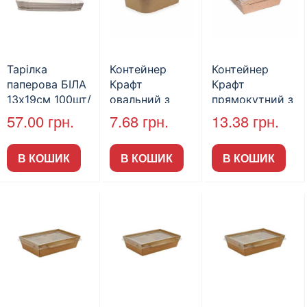
Тарілка
Контейнер
Контейнер
паперова БІЛА
Крафт
Крафт
13х19см 100шт/
овальний з
прямокутний з
пак
кришкою,
кришкою
57.00
грн.
7.68
грн.
13.38
грн.
120*170*45мм
150*150*60мм
1200 мл (50шт/
В КОШИК
В КОШИК
В КОШИК
пак)