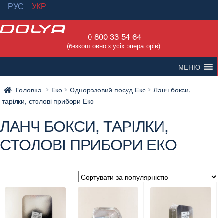
РУС
УКР
Перейти
Перейти
0 800 33 54 64
до
до
(безкоштовно з усіх операторів)
навігації
вмісту
МЕНЮ
Головна
Еко
Одноразовий посуд Еко
Ланч бокси,
тарілки, столові прибори Еко
ЛАНЧ БОКСИ, ТАРІЛКИ,
СТОЛОВІ ПРИБОРИ ЕКО