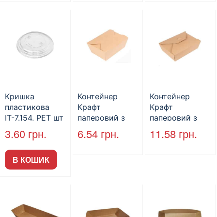
Кришка
Контейнер
Контейнер
пластикова
Крафт
Крафт
ІТ-7.154, PET шт
паперовий з
паперовий з
(50шт/пак)
ламінацією
ламінацією
3.60
грн.
6.54
грн.
11.58
грн.
(500/ящ)
160*120*60 (50
215*160*60 (25
шт/пак) 300шт/
шт/пак) 200шт/
В КОШИК
ящик
ящик