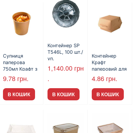
Контейнер SP
T546L, 100 шт./
Супниця
Контейнер
уп.
паперова
Крафт
1,140.00
грн
750мл Крафт з
паперовий для
кришкою PP
бургера
9.78
грн.
.
4.86
грн.
(50шт/пак)
117х117х70мм
(25шт/пак)
В КОШИК
В КОШИК
В КОШИК