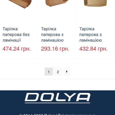
Тарілка
Тарілка
Тарілка
паперова без
паперова з
паперова з
ламінації
ламінацією
ламінацією
270*110*47мм
143*85*40мм
200*120*45мм
474.24
грн.
293.16
грн.
432.84
грн.
“Човник”
“Човник”
“Човник”
100шт/пак
100шт/пак
100шт/пак
(10пак/ящ)
(12пак/ящ)
(16пак/ящ)
1
2