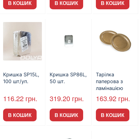
В КОШИК
В КОШИК
В КОШИК
Кришка SP15L,
Кришка SP86L,
Тарілка
100 шт/уп.
50 шт.
паперова з
ламінацією
Крафт рифлена
116.22
грн.
319.20
грн.
163.92
грн.
Ø=200мм,
50шт/пак
В КОШИК
В КОШИК
В КОШИК