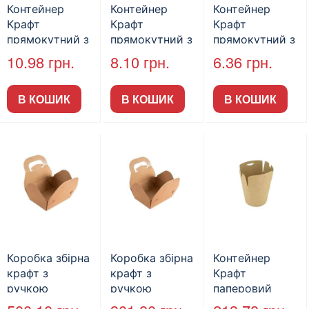
Контейнер
Контейнер
Контейнер
Крафт
Крафт
Крафт
прямокутний з
прямокутний з
прямокутний з
кришкою
кришкою
кришкою
10.98
грн.
8.10
грн.
6.36
грн.
180*120*50мм
150*100*45мм
135*85*40мм
900 мл (50шт/
700 мл (50шт/
500 мл
В КОШИК
В КОШИК
В КОШИК
пак)
пак)
Коробка збірна
Коробка збірна
Контейнер
крафт з
крафт з
Крафт
ручкою
ручкою
паперовий
200х140х60мм
140х110х50мм
Паста-Бокс