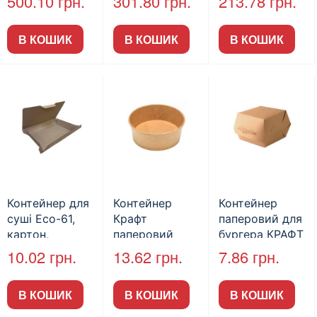
500.10
грн.
301.80
грн.
213.78
грн.
ламінована,
ламінована,
500 мл 50шт/
50шт/пак
50шт/пак
пак
В КОШИК
В КОШИК
В КОШИК
Контейнер для
Контейнер
Контейнер
суші Eco-61,
Крафт
паперовий для
картон,
паперовий
бургера КРАФТ
2800мл
1000мл, без
145х145х90мм
10.02
грн.
13.62
грн.
7.86
грн.
(100шт/пак)
кришки, шт
(50шт/пак)
(50шт/пак)
В КОШИК
В КОШИК
В КОШИК