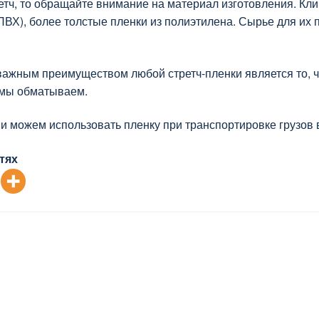
ретч, то обращайте внимание на материал изготовления. Кли
ВХ), более толстые пленки из полиэтилена. Сырье для их пр
жным преимуществом любой стретч-пленки является то, что 
 мы обматываем.
и можем использовать пленку при транспортировке грузов в
тях
я