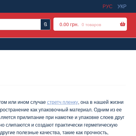
РУС
УКР
0.00
грн.
0 товаров
том или ином случае
стретч пленку
, она в нашей жизни
ространение как упаковочный материал. Одним из ее
ляется прилипание при намотке и упаковке слоев друг
тно слипаются и создают практически герметическую
 другие полезные качества, такие как прочность,