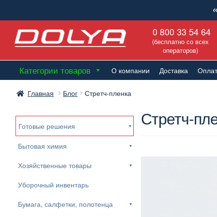
Перейти
Перейти
0 800 33 54 64
к
к
(бесплатно со всех
навигации
содержимому
операторов)
Категории товаров
О компании
Доставка
Опла
Главная
Блог
Стретч-пленка
Стретч-пл
Готовые решения
Бытовая химия
Хозяйственные товары
Уборочный инвентарь
Бумага, салфетки, полотенца