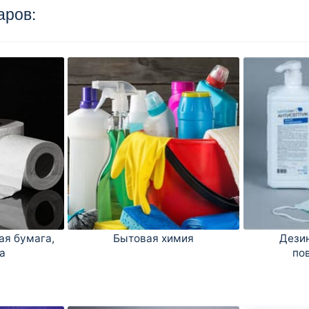
аров:
ая бумага,
Бытовая химия
Дезин
а
по