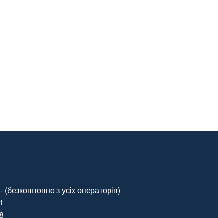
- (безкоштовно з усіх операторів)
01
88