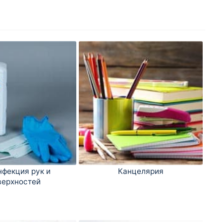
фекция рук и
Канцелярия
верхностей