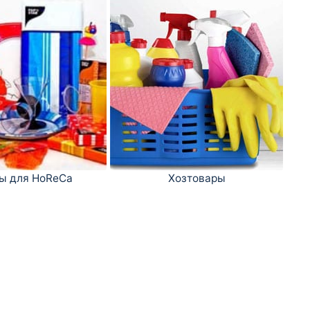
ы для HoReCa
Хозтовары