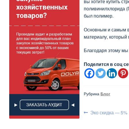
вы хотите купить ст
поливинилхлорида (П
был полимер.
Основным и самым ва
материалу, который
Благодаря этому мы 
Поделится в соц се
Рубрика
Блог
Навигаци
Предыдущий:
Эко скидка — 5%
по