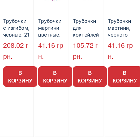
Трубочки
Трубочки
Трубочки
Трубочки
с изгибом,
мартини,
для
мартини,
черные, 21
цветные,
коктейлей
черного
см, 1000
12,5 см,
, цветные,
цвета, 12,5
208.02
г
41.16
гр
105.72
г
41.16
гр
шт./уп.
200 шт./
21 см, 500
см, 200
рн.
н.
рн.
н.
уп.
шт./уп.
шт./уп.
В
В
В
В
КОРЗИНУ
КОРЗИНУ
КОРЗИНУ
КОРЗИНУ