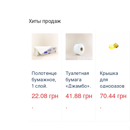
Хиты продаж
Полотенце
Туалетная
Крышка
бумажное,
бумага
для
1 слой,
«Джамбо»,
одноразов
макулатура
B2B
ой
22.08
грн
41.88
грн
70.44
грн
, VV тип
Service,
бутылки,
.
.
.
сложения,
75м,
ПЕТ,
cерое,
целлюлозн
стандарт,
25*23 см,
ая,
d=28 мм.
160л.
двухслойн