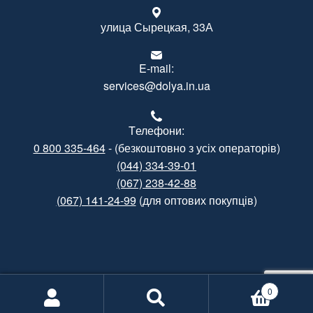
улица Сырецкая, 33А
E-mail:
services@dolya.in.ua
Tелефони:
0 800 335-464
- (безкоштовно з усіх операторів)
(044) 334-39-01
(067) 238-42-88
(067) 141-24-99
(для оптових покупців)
Created by
Gramatorik
0
Informational support by
Poshuk.info