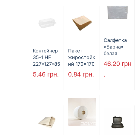
ая
Салфетка
«Барна»
Контейнер
Пакет
белая
35-1 HF
жиростойк
PAPERO
46.20
грн
227*127*85
ий 170×170
500 шт (6/
мм
мм, уголок,
5.46
грн.
0.84
грн.
.
пак)
(1700мл)
коричневы
400шт/ящ
й.