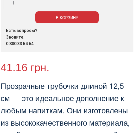
Трубочки
прозрачные,
В КОРЗИНУ
12,5
см,
Есть вопросы?
200
Звоните.
шт./
0 800 33 54 64
уп.
41.16
грн.
Прозрачные трубочки длиной 12,5
см — это идеальное дополнение к
любым напиткам. Они изготовлены
из высококачественного материала,