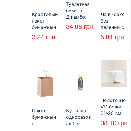
Туалетная
бумага
Крафтовый
Ланч-бокс
Джамбо,
пакет
без
130 м.
34.08
грн
бумажный
делений с
без ручек
крышкой
3.24
грн.
.
5.04
грн.
170*140*50
HP-10, 240
мм, бурый
мм*155
(2000шт/
мм*70 мм,
ящ) (арт.
объем 1300
27065)
мл,
полистиро
л, черный,
250 шт./уп.
Полотенце
VV, белое,
Пакет
Бутылка
21*20 см.,
бумажный
одноразов
160 л.
38.10
грн
с
ая без
кручеными
крышки,