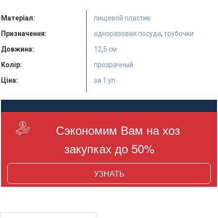
Матеріал:
пищевой пластик
Призначення:
одноразовая посуда
,
трубочки
Довжина:
12,5 см
Колір:
прозрачный
Ціна:
за 1 уп.
Кількість в упаковці:
200 шт.
Країна виробник:
Украина
Сэкономим Вам на хоз
закупках до 50%
УЗНАТЬ