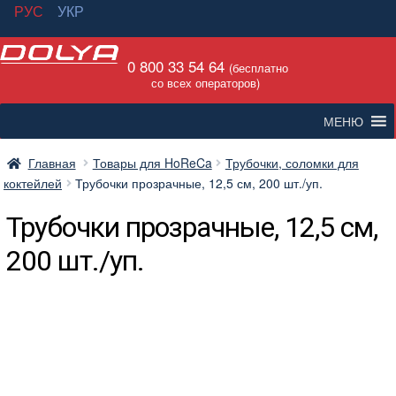
РУС
УКР
Перейти
Перейти
0 800 33 54 64
к
к
(бесплатно
со всех операторов)
навигации
содержимому
МЕНЮ
Главная
Товары для HoReCa
Трубочки, соломки для
коктейлей
Трубочки прозрачные, 12,5 см, 200 шт./уп.
Трубочки прозрачные, 12,5 см,
200 шт./уп.