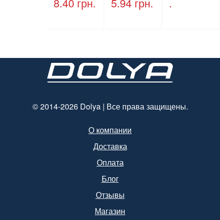
8.40
грн.
5.94
грн.
.
ручками,
ПЕТ, V=500
бурый, 350
мл, d=28
мм*250
мм.
мм*140 мм.
© 2014-2026 Dolya | Все права защищены.
О компании
Доставка
Оплата
Блог
Отзывы
Магазин