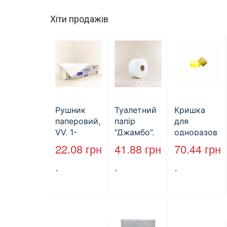
Хіти продажів
Рушник
Туалетний
Кришка
паперовий,
папір
для
VV, 1-
“Джамбо”,
одноразов
шаровий,
B2B
ої пляшки,
22.08
грн
41.88
грн
70.44
грн
макулатура
Service,
ПЕТ,
.
.
.
, сірий,
75м,
стандарт,
25х23см,
целюлозни
d=28 мм
160л.
й,
(арт.17019)
двошарови
й