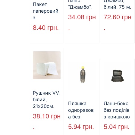
папір
Джамбо,
Пакет
“Джамбо”,
білий, 75 м.
паперовий
130м.
34.08
грн
72.60
грн
з
крученими
8.40
грн.
.
.
ручками,
бурий, 350
мм*250
мм*140 мм.
(арт.27004)
Рушник VV,
білий,
Пляшка
Ланч-бокс
21х20см,
одноразов
без поділів
160л.
38.10
грн
а без
з кришкою
кришки,
HP-10, 240
.
5.94
грн.
5.04
грн.
ПЕТ, V=500
мм * 155