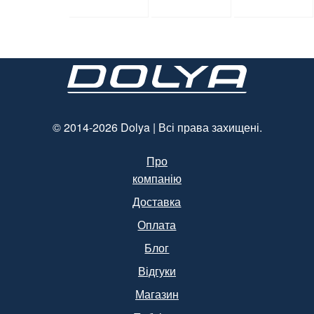
мл, d=28
мм * 70
мм
мм, об’єм
(арт.17014)
1300 мл,
полістирол
, чорний,
250 шт. /
Уп.
(Арт.15094)
© 2014-2026 Dolya | Всі права захищені.
Про
компанію
Доставка
Оплата
Блог
Відгуки
Магазин