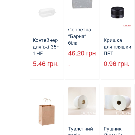
Серветка
“Барна”
Контейнер
Кришка
біла
для їжі 35-
для пляшки
PAPERO
46.20
грн
1 HF
ПЕТ
500 шт (6/
227*127*85
стандарт
5.46
грн.
.
0.96
грн.
пак)
мм
(КВ-28мм),
(1700мл)
5000 шт./
400шт/ящ
ящ., чорна
Туалетний
Рушник