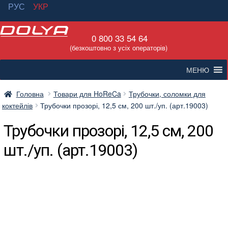
РУС
УКР
Перейти
Перейти
0 800 33 54 64
до
до
(безкоштовно з усіх операторів)
навігації
вмісту
МЕНЮ
Головна
Товари для HoReCa
Трубочки, соломки для
коктейлів
Трубочки прозорі, 12,5 см, 200 шт./уп. (арт.19003)
Трубочки прозорі, 12,5 см, 200
шт./уп. (арт.19003)