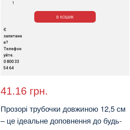
прозорі,
12,5
В КОШИК
см,
200
Є
шт./
запитанн
уп.
я?
Телефон
(арт.19003)
уйте.
кількість
0 800 33
54 64
41.16
грн.
Прозорі трубочки довжиною 12,5 см
– це ідеальне доповнення до будь-