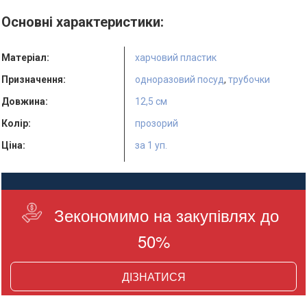
Основні характеристики:
Матеріал:
харчовий пластик
Призначення:
одноразовий посуд
,
трубочки
Довжина:
12,5 см
Колір:
прозорий
Ціна:
за 1 уп.
Кількість в упаковці:
200 шт.
Країна виробник:
Україна
Зекономимо на закупівлях до
50%
ДІЗНАТИСЯ