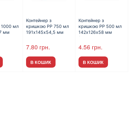
Контейнер з
Контейнер з
 1000 мл
кришкою РР 750 мл
кришкою РР 500 мл
7 мм
191х145х54,5 мм
142х126х58 мм
(600шт/пак)
7.80
грн.
4.56
грн.
В КОШИК
В КОШИК