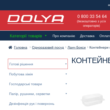
Перейти
Перейти
0 800 33 54 64
до
до
(безкоштовно з усіх
навігації
вмісту
операторів)
Категорії товарів
Про компанію
Доставка
Оплат
Головна
Одноразовий посуд
Ланч Бокси
Контейнери 
КОНТЕЙНЕ
Готові рішення
Побутова хімія
Господарські товари
Папір, рушники, серветки
Дезінфекція рук і поверхонь