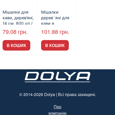
Мішалки для
Мішалки
кави, дерев’яні,
дерев`яні для
14 см, 800 шт./
кави в
уп. (арт.18012)
індивідуальній
79.08
грн.
101.88
грн.
упаковці, 14см,
250шт/пак
В КОШИК
В КОШИК
(24пак/м)
© 2014-2026 Dolya | Всі права захищені.
Про
компанію