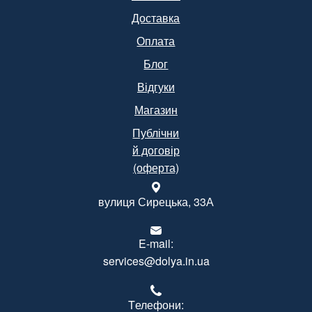
Доставка
Оплата
Блог
Відгуки
Магазин
Публічни
й договір
(оферта)
вулиця Сирецька, 33А
E-mail:
services@dolya.in.ua
Tелефони: