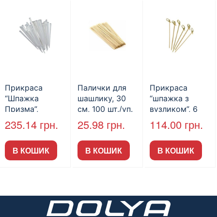
Прикраса
Палички для
Прикраса
“Шпажка
шашлику, 30
“шпажка з
Призма”,
см, 100 шт./уп.
вузликом”, 6
прозора, 1000
(арт.22003)
см, 100 шт./уп.
235.14
грн.
25.98
грн.
114.00
грн.
шт./уп.
(Арт.21007)
(арт.21005)
В КОШИК
В КОШИК
В КОШИК