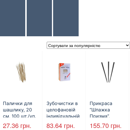
Палички для
Зубочистки в
Прикраса
шашлику, 20
целофановій
“Шпажка
см, 100 шт./уп.
індивідуальній
Призма”,
(арт.22001)
упаковці, 1000
чорна, 1000
27.36
грн.
83.64
грн.
155.70
грн.
шт./уп.
шт./уп.