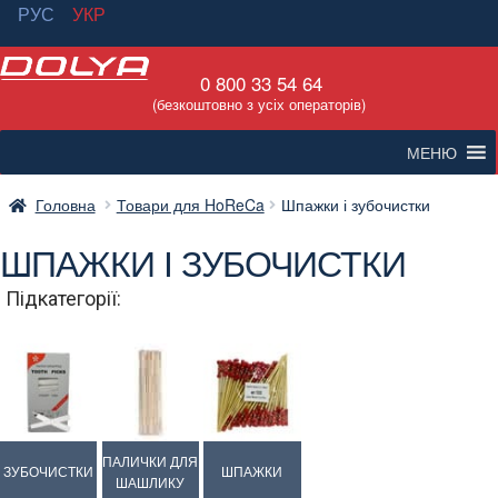
РУС
УКР
Перейти
Перейти
0 800 33 54 64
до
до
(безкоштовно з усіх операторів)
навігації
вмісту
МЕНЮ
Головна
Товари для HoReCa
Шпажки і зубочистки
ШПАЖКИ І ЗУБОЧИСТКИ
Підкатегорії:
ПАЛИЧКИ ДЛЯ
ЗУБОЧИСТКИ
ШПАЖКИ
ШАШЛИКУ