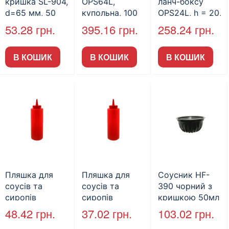
кришка SL-904,
OPS64L,
ланч-боксу
d=65 мм, 50
купольна, 100
OPS24L, h = 20,
мл, 100 шт./уп.,
шт.
купольна,
53.28
грн.
395.16
грн.
258.24
грн.
30 уп./ящ.
прозора (100
(арт.15002)
шт) (арт.
В КОШИК
В КОШИК
В КОШИК
15065)
Пляшка для
Пляшка для
Соусник HF-
соусів та
соусів та
390 чорний з
сиропів
сиропів
кришкою 50мл
Червона 700
Червона 350
(80шт/пак)
48.42
грн.
37.02
грн.
103.02
грн.
мл
мл.