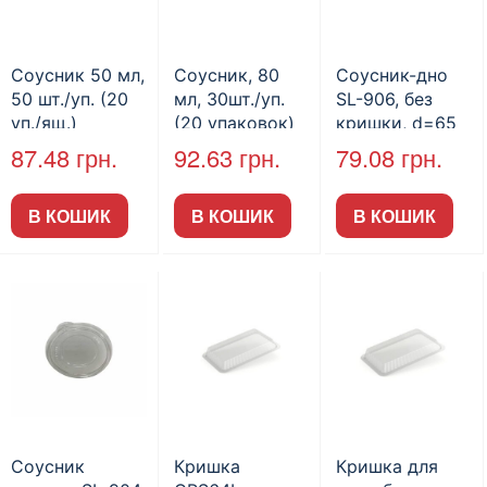
Соусник 50 мл,
Соусник, 80
Соусник-дно
50 шт./уп. (20
мл, 30шт./уп.
SL-906, без
уп./ящ.)
(20 упаковок)
кришки, d=65
мм, 100 шт./уп.,
87.48
грн.
92.63
грн.
79.08
грн.
30 уп./ящ.
(арт.15001)
В КОШИК
В КОШИК
В КОШИК
Соусник
Кришка
Кришка для