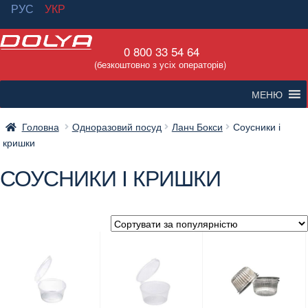
РУС
УКР
Перейти
Перейти
0 800 33 54 64
до
до
(безкоштовно з усіх операторів)
навігації
вмісту
МЕНЮ
Головна
Одноразовий посуд
Ланч Бокси
Соусники і
кришки
СОУСНИКИ І КРИШКИ