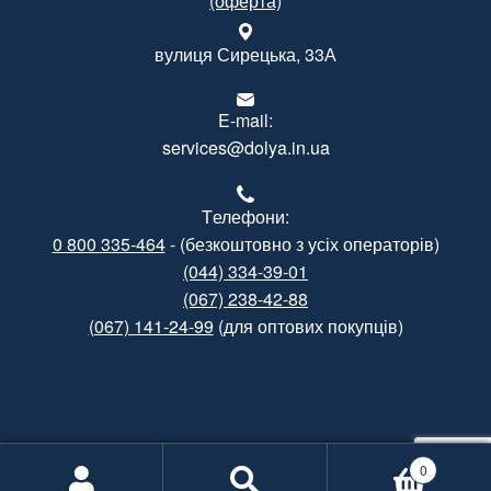
(оферта)
вулиця Сирецька, 33А
E-mail:
services@dolya.in.ua
Tелефони:
0 800 335-464
- (безкоштовно з усіх операторів)
(044) 334-39-01
(067) 238-42-88
(067) 141-24-99
(для оптових покупців)
Created by
Gramatorik
0
Informational support by
Poshuk.info