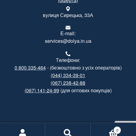
(оферта)
вулиця Сирецька, 33А
E-mail:
services@dolya.in.ua
Tелефони:
0 800 335-464
- (безкоштовно з усіх операторів)
(044) 334-39-01
(067) 238-42-88
(067) 141-24-99
(для оптових покупців)
Created by
Gramatorik
0
Informational support by
Poshuk.info