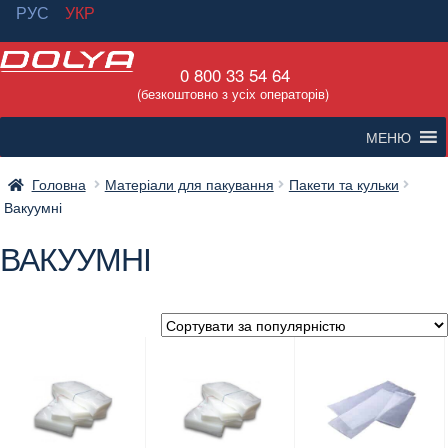
РУС
УКР
Перейти
Перейти
0 800 33 54 64
до
до
(безкоштовно з усіх операторів)
навігації
вмісту
МЕНЮ
Головна
Матеріали для пакування
Пакети та кульки
Вакуумні
ВАКУУМНІ