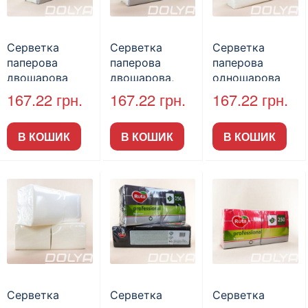
Серветка
Серветка
Серветка
паперова
паперова
паперова
двошарова
двошарова,
одношарова
целюлозна,
Ruta, біла,
Ruta 1/8, біла,
167.22
грн.
167.22
грн.
167.22
грн.
Ruta, 1/8, біла,
33х33 см,
33х33 см,
250л.
250л.
500л.
В КОШИК
В КОШИК
В КОШИК
Серветка
Серветка
Серветка