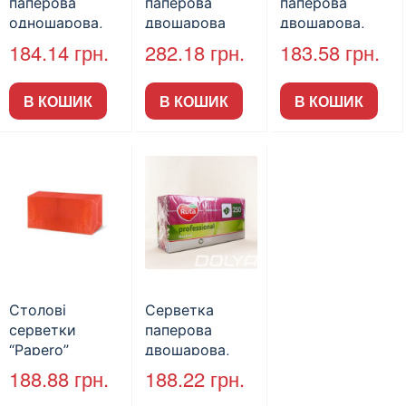
паперова
паперова
паперова
одношарова,
двошарова
двошарова,
Ruta, біла,
Professional
Ruta, червона,
184.14
грн.
282.18
грн.
183.58
грн.
33х33 см,
Ruta, 33х33 см,
33х33 см, 250
500л.
чорна, 250л (4/
л.
В КОШИК
В КОШИК
В КОШИК
пак), к0547
Столові
Серветка
серветки
паперова
“Papero”
двошарова,
33×33см,
Ruta, бордо,
188.88
грн.
188.22
грн.
червоні, 2-х
33х33 см,