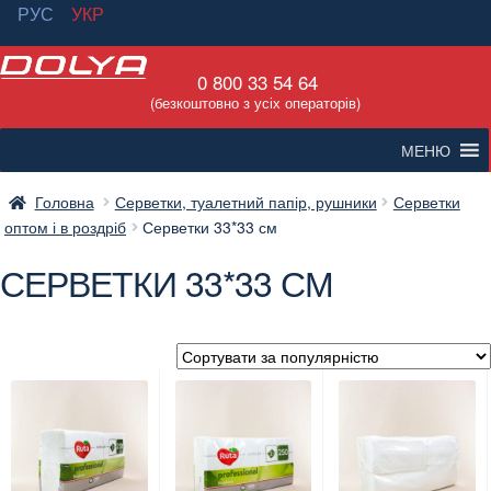
РУС
УКР
Перейти
Перейти
0 800 33 54 64
до
до
(безкоштовно з усіх операторів)
навігації
вмісту
МЕНЮ
Головна
Серветки, туалетний папір, рушники
Серветки
оптом і в роздріб
Серветки 33*33 см
СЕРВЕТКИ 33*33 СМ