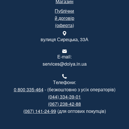
Магазин
Публічни
й договір
(оферта)
вулиця Сирецька, 33А
E-mail:
services@dolya.in.ua
Tелефони:
0 800 335-464
- (безкоштовно з усіх операторів)
(044) 334-39-01
(067) 238-42-88
(067) 141-24-99
(для оптових покупців)