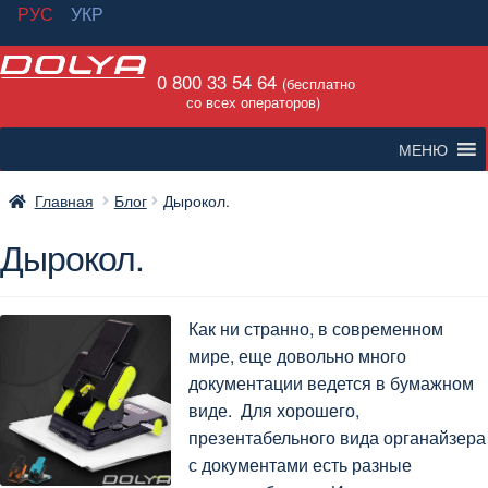
РУС
УКР
Перейти
Перейти
0 800 33 54 64
к
к
(бесплатно
со всех операторов)
навигации
содержимому
МЕНЮ
Главная
Блог
Дырокол.
Дырокол.
Как ни странно, в современном
мире, еще довольно много
документации ведется в бумажном
виде. Для хорошего,
презентабельного вида органайзера
с документами есть разные