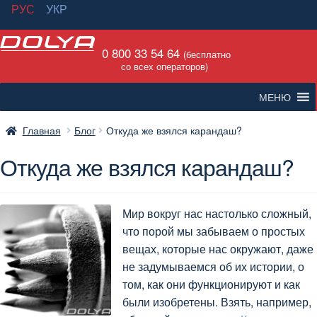
РУС
УКР
Перейти
Перейти
0 800 33 54 64
к
к
(бесплатно
со всех операторов)
навигации
содержимому
МЕНЮ
Главная
Блог
Откуда же взялся карандаш?
Откуда же взялся карандаш?
Мир вокруг нас настолько сложный,
что порой мы забываем о простых
вещах, которые нас окружают, даже
не задумываемся об их истории, о
том, как они функционируют и как
были изобретены. Взять, например,