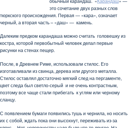
обычный карандаш. «
Карандаш
» —
это сочетание двух разных слов
тюркского происхождения. Первая — «кара», означает
черный, а вторая часть – «даш» — камень.
Далеким предком карандаша можно считать головешку из
костра, которой первобытный человек делал первые
рисунки на стенах пещер.
После, в Древнем Риме, использовали стилос. Его
изготавливали из свинца, дерева или другого металла.
Стилос оставлял достаточно мягкий след на пергаменте,
цвет следа был светло-серый и не очень контрастным,
поэтому все чаще стали прибегать к углям или черному
сланцу.
С появлением бумаги появились тушь и чернила, но носить
их с собой, ждать пока они высохнут, переживать из-за
клякс… Нет, человечеству надо было что-то другое. На