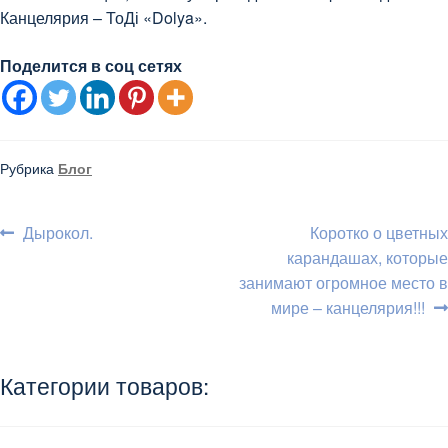
Канцелярия – ТоДі «Dolya».
Поделится в соц сетях
Рубрика
Блог
Навигация
Предыдущий:
Следующий:
Дырокол.
Коротко о цветных
карандашах, которые
по
занимают огромное место в
записям
мире – канцелярия!!!
Категории товаров: