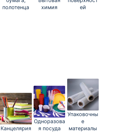
бумага,
Бытовая
поверхност
полотенца
химия
ей
Упаковочны
Одноразова
е
Канцелярия
я посуда
материалы