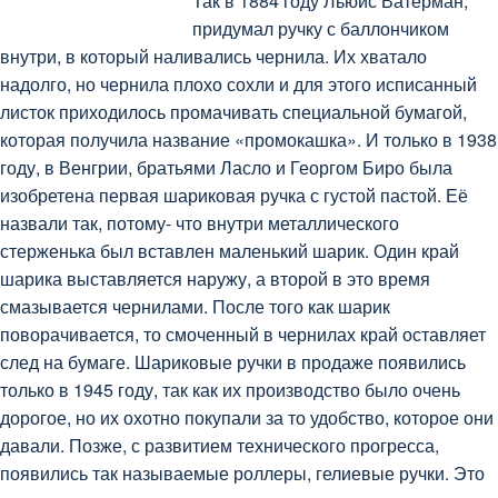
Так в 1884 году Льюис Ватерман,
придумал ручку с баллончиком
внутри, в который наливались чернила. Их хватало
надолго, но чернила плохо сохли и для этого исписанный
листок приходилось промачивать специальной бумагой,
которая получила название «промокашка». И только в 1938
году, в Венгрии, братьями Ласло и Георгом Биро была
изобретена первая шариковая ручка с густой пастой. Её
назвали так, потому- что внутри металлического
стерженька был вставлен маленький шарик. Один край
шарика выставляется наружу, а второй в это время
смазывается чернилами. После того как шарик
поворачивается, то смоченный в чернилах край оставляет
след на бумаге. Шариковые ручки в продаже появились
только в 1945 году, так как их производство было очень
дорогое, но их охотно покупали за то удобство, которое они
давали. Позже, с развитием технического прогресса,
появились так называемые роллеры, гелиевые ручки. Это