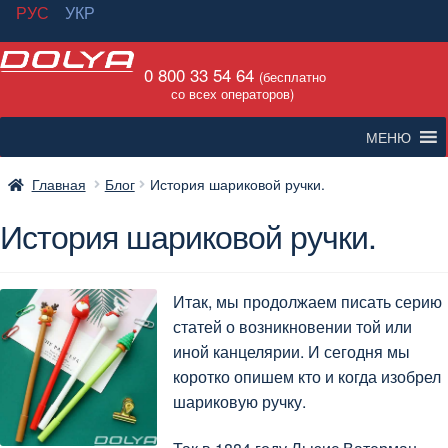
РУС
УКР
Перейти
Перейти
0 800 33 54 64
к
к
(бесплатно
со всех операторов)
навигации
содержимому
МЕНЮ
Главная
Блог
История шариковой ручки.
История шариковой ручки.
Итак, мы продолжаем писать серию
статей о возникновении той или
иной канцелярии. И сегодня мы
коротко опишем кто и когда изобрел
шариковую ручку.