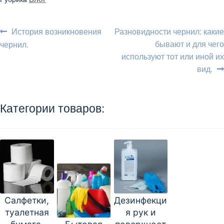
Навигация
Предыдущий:
Следующий:
История возникновения
Разновидности чернил: какие
бывают и для чего
чернил.
по
используют тот или иной их
записям
вид.
Категории товаров:
Салфетки,
Дезинфекци
туалетная
я рук и