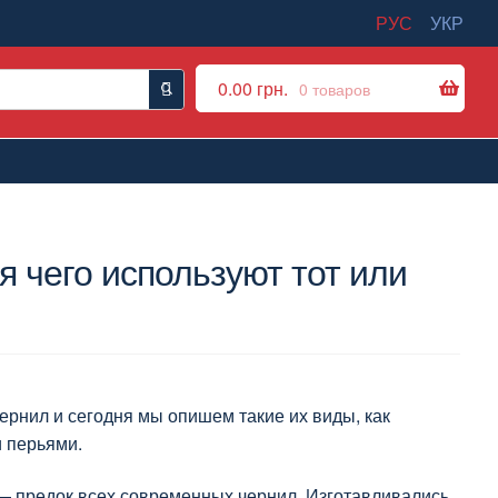
РУС
УКР
0.00
грн.
0 товаров
я чего используют тот или
ернил и сегодня мы опишем такие их виды, как
 перьями.
— предок всех современных чернил. Изготавливались