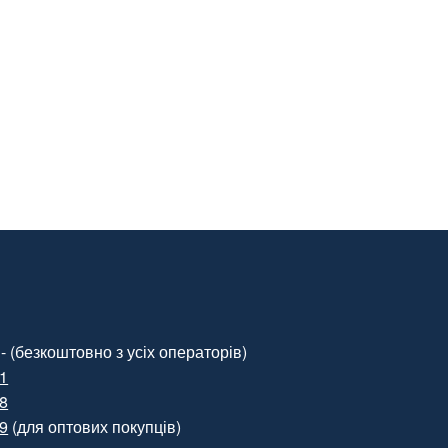
- (безкоштовно з усіх операторів)
01
88
99
(для оптових покупців)