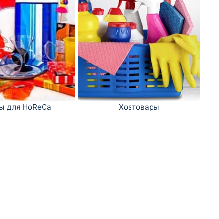
ы для HoReCa
Хозтовары