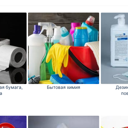
ая бумага,
Бытовая химия
Дезин
а
по