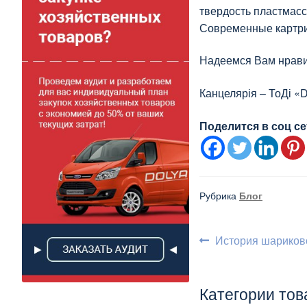
твердость пластмасс
Современные картри
Надеемся Вам нравит
Канцелярія – ТоДі «D
Поделится в соц се
Рубрика
Блог
Навигаци
Предыдущий:
История шариково
по
записям
Категории тов