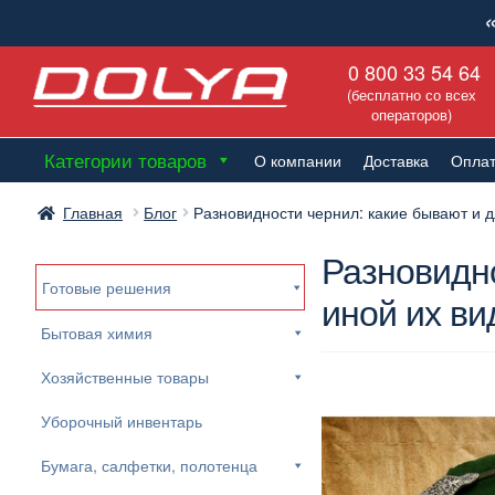
Перейти
Перейти
0 800 33 54 64
к
к
(бесплатно со всех
навигации
содержимому
операторов)
Категории товаров
О компании
Доставка
Опла
Главная
Блог
Разновидности чернил: какие бывают и дл
Разновидно
Готовые решения
иной их ви
Бытовая химия
Хозяйственные товары
Уборочный инвентарь
Бумага, салфетки, полотенца