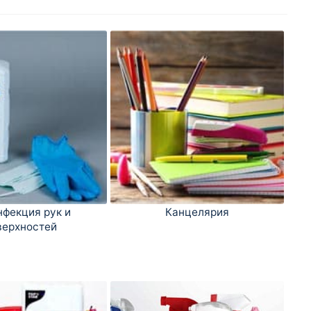
фекция рук и
Канцелярия
верхностей