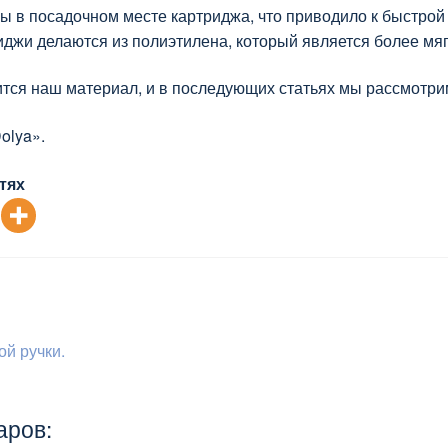
ы в посадочном месте картриджа, что приводило к быстрой 
джи делаются из полиэтилена, который является более мя
ся наш материал, и в последующих статьях мы рассмотрим
olya».
тях
я
й ручки.
аров: