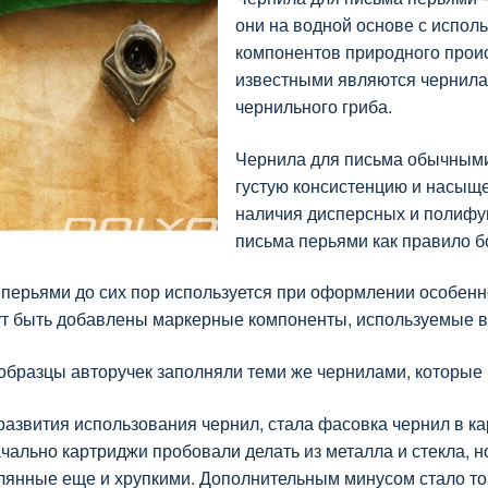
они на водной основе с испол
компонентов природного проис
известными являются чернила 
чернильного гриба.
Чернила для письма обычными
густую консистенцию и насыще
наличия дисперсных и полифу
письма перьями как правило б
перьями до сих пор используется при оформлении особенно
ут быть добавлены маркерные компоненты, используемые в 
бразцы авторучек заполняли теми же чернилами, которые 
звития использования чернил, стала фасовка чернил в кар
чально картриджи пробовали делать из металла и стекла, 
клянные еще и хрупкими. Дополнительным минусом стало то