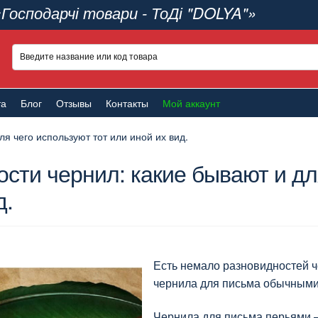
«Господарчі товари - ТоДі "DOLYA"»
та
Блог
Отзывы
Контакты
Мой аккаунт
я чего используют тот или иной их вид.
сти чернил: какие бывают и дл
д.
Есть немало разновидностей ч
чернила для письма обычными
Чернила для письма перьями 