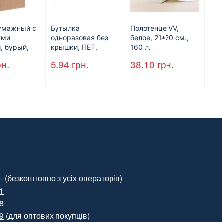
умажный с
Бутылка
Полотенце VV,
ыми
одноразовая без
белое, 21*20 см.,
, бурый,
крышки, ПЕТ,
160 л.
*250
V=500 мл, d=28
рн.
5.94
грн.
38.10
грн.
 мм.
мм.
- (безкоштовно з усіх операторів)
01
88
99
(для оптових покупців)