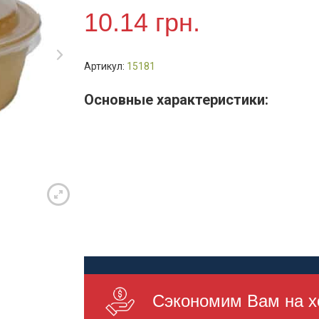
бумажный
10.14
грн.
500мл
с/
крышкой
Артикул:
15181
PET,
шт
Основные характеристики:
(50шт/
пак)
Сэкономим Вам на х