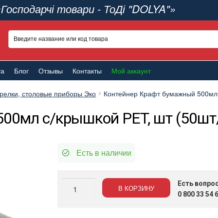
«Господарчі товари - ТоДі "DOLYA"»
та
Блог
Отзывы
Контакты
Мой аккаунт
арелки, столовые приборы Эко
Контейнер Крафт бумажный 500мл с
00мл с/крышкой PET, шт (50шт
Есть в наличии
Количество
Есть вопро
В КОРЗИНУ
Контейнер
0 800 33 54 
Крафт