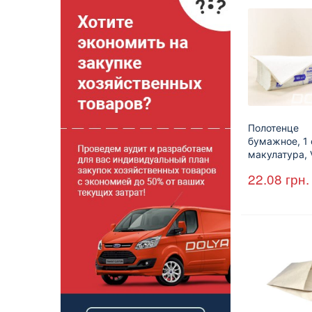
Полотенце
бумажное, 1 
макулатура, 
сложения, cе
22.08
грн.
25*23 см, 16