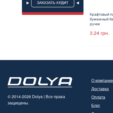
Крафтовый п
бумажный б
ручек
170*140*50м
3.24
грн.
бурый (2000
(арт. 27065)
О компани
Доставка
© 2014-2026 Dolya | Все права
Оплата
защищены.
Блог