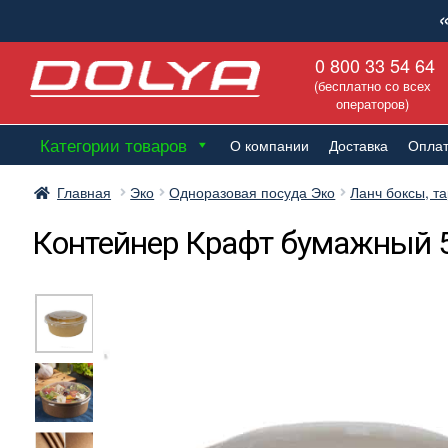
Перейти
Перейти
0 800 33 54 64
к
к
(бесплатно со всех
навигации
содержимому
операторов)
Категории товаров
О компании
Доставка
Опла
Главная
Эко
Одноразовая посуда Эко
Ланч боксы, т
Контейнер Крафт бумажный 5