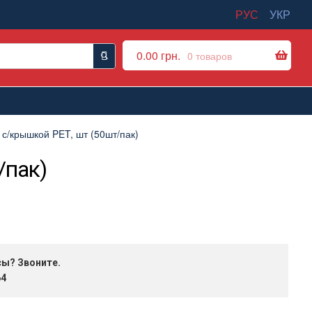
РУС
УКР
0.00
грн.
0 товаров
/крышкой PET, шт (50шт/пак)
/пак)
сы? Звоните.
64