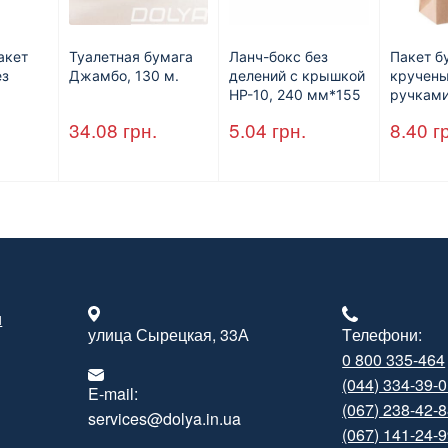
акет
Туалетная бумага
Ланч-бокс без
Пакет б
ез
Джамбо, 130 м.
делений с крышкой
кручен
HP-10, 240 мм*155
ручками
м,
мм*70 мм, объем
350 мм
34.08
грн.
5.04
грн.
8.40
г
шт/ящ)
1300 мл,
мм*140
полистирол,
черный, 250 шт./уп.
и
улица Сырецкая, 33А
Tелефони:
0 800 335-464
(044) 334-39-
E-mail:
(067) 238-42-
services@dolya.in.ua
(067) 141-24-