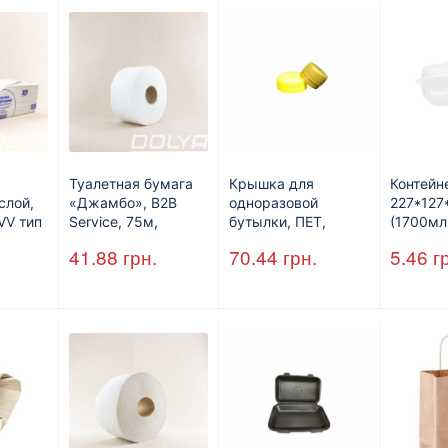
Туалетная бумага
Крышка для
Контейн
слой,
«Джамбо», B2B
одноразовой
227*12
VV тип
Service, 75м,
бутылки, ПЕТ,
(1700мл
рое,
целлюлозная,
стандарт, d=28 мм.
41.88
грн.
70.44
грн.
5.46
г
0л.
двухслойная