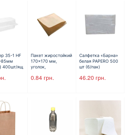
ер 35-1 HF
Пакет жиростойкий
Салфетка «Барна»
7*85мм
170×170 мм,
белая PAPERO 500
) 400шт/ящ
уголок,
шт (6/пак)
коричневый.
рн.
0.84
грн.
46.20
грн.