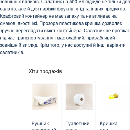
зовнішніх впливів. Салатник на 500 мл підійде не тільки для
салатів, але й для нарізки фруктів, ягід та інших продуктів.
Крафтовий контейнер не має запаху та не впливає на
смакові якості їжі. Прозора пластикова кришка дозволяє
зручно переглядати вміст контейнера. Салатник не протікає
під час транспортування і має охайний, привабливий
зовнішній вигляд. Крім того, у нас доступні й інші варіанти
салатників.
Хіти продажів
Рушник
Туалетний
Кришка
паперовий,
папір
для