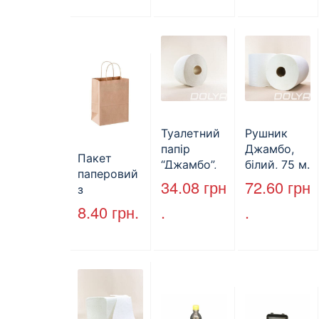
(1700мл)
5000 шт./
400шт/ящ
ящ., чорна
Туалетний
Рушник
папір
Джамбо,
Пакет
“Джамбо”,
білий, 75 м.
паперовий
130м.
34.08
грн
72.60
грн
з
крученими
8.40
грн.
.
.
ручками,
бурий, 350
мм*250
мм*140 мм.
(арт.27004)