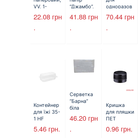
VV, 1-
“Джамбо”,
одноразов
шаровий,
B2B
ої пляшки,
22.08
грн
41.88
грн
70.44
грн
макулатура
Service,
ПЕТ,
.
.
.
, сірий,
75м,
стандарт,
25х23см,
целюлозни
d=28 мм
160л.
й,
(арт.17019)
двошарови
й
Серветка
“Барна”
Контейнер
Кришка
біла
для їжі 35-
для пляшки
PAPERO
46.20
грн
1 HF
ПЕТ
500 шт (6/
227*127*85
стандарт
5.46
грн.
.
0.96
грн.
пак)
мм
(КВ-28мм),