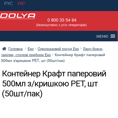
РУС
УКР
Перейти
Перейти
0 800 33 54 64
до
до
(безкоштовно з усіх операторів)
навігації
вмісту
МЕНЮ
Головна
Еко
Одноразовий посуд Еко
Ланч бокси,
тарілки, столові прибори Еко
Контейнер Крафт паперовий
500мл з/кришкою PET, шт (50шт/пак)
Контейнер Крафт паперовий
500мл з/кришкою PET, шт
(50шт/пак)