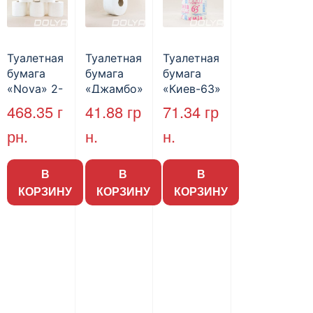
Туалетная
Туалетная
Туалетная
бумага
бумага
бумага
«Nova» 2-
«Джамбо»
«Киев-63»
слойная,
, B2B
, 8 шт/уп
468.35
г
41.88
гр
71.34
гр
целлюлозн
Service,
рн.
н.
н.
ая, на
75м,
гильзе,
целлюлозн
белая 15м,
ая,
В
В
В
50шт/уп
двухслойн
КОРЗИНУ
КОРЗИНУ
КОРЗИНУ
ая