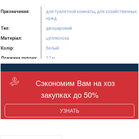
Призначення:
для туалетной комнаты
,
для хозяйственных
нужд
Тип:
двошаровий
Матеріал:
целлюлоза
Колір:
белый
Довжина рулону:
17 м
Кількість в
24 шт.
упаковці:
Сэкономим Вам на хоз
закупках до 50%
УЗНАТЬ