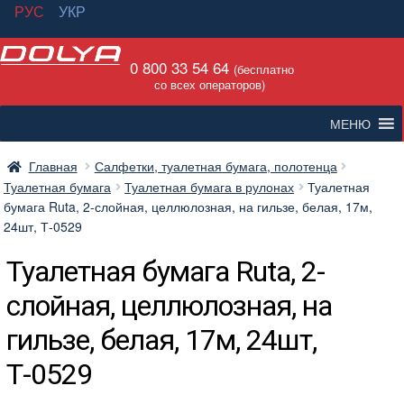
РУС
УКР
Перейти
Перейти
0 800 33 54 64
к
к
(бесплатно
со всех операторов)
навигации
содержимому
МЕНЮ
Главная
Салфетки, туалетная бумага, полотенца
Туалетная бумага
Туалетная бумага в рулонах
Туалетная
бумага Ruta, 2-слойная, целлюлозная, на гильзе, белая, 17м,
24шт, Т-0529
Туалетная бумага Ruta, 2-
слойная, целлюлозная, на
гильзе, белая, 17м, 24шт,
Т-0529