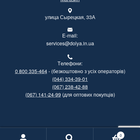
улица Сырецкая, 33А
E-mail:
services@dolya.in.ua
Tелефони:
0 800 335-464
- (безкоштовно з усіх операторів)
(044) 334-39-01
(067) 238-42-88
(067) 141-24-99
(для оптових покупців)
Created by
Gramatorik
0
Informational support by
Poshuk.info