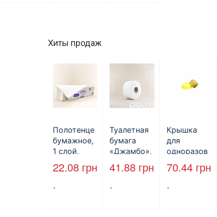
Хиты продаж
Полотенце
Туалетная
Крышка
бумажное,
бумага
для
1 слой,
«Джамбо»,
одноразов
макулатура
B2B
ой
22.08
грн
41.88
грн
70.44
грн
, VV тип
Service,
бутылки,
.
.
.
сложения,
75м,
ПЕТ,
cерое,
целлюлозн
стандарт,
25*23 см,
ая,
d=28 мм.
160л.
двухслойн