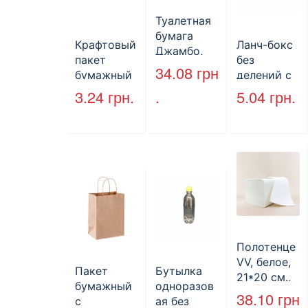
Туалетная
бумага
Крафтовый
Ланч-бокс
Джамбо,
пакет
без
130 м.
34.08
грн
бумажный
делений с
без ручек
крышкой
3.24
грн.
.
5.04
грн.
170*140*50
HP-10, 240
мм, бурый
мм*155
(2000шт/
мм*70 мм,
ящ) (арт.
объем 1300
27065)
мл,
полистиро
л, черный,
250 шт./уп.
Полотенце
VV, белое,
Пакет
Бутылка
21*20 см.,
бумажный
одноразов
160 л.
38.10
грн
с
ая без