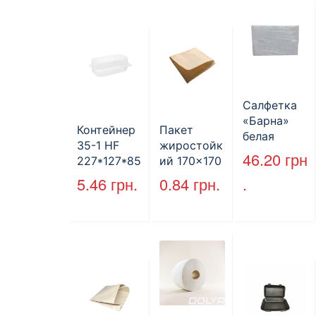
ая
Салфетка
«Барна»
Контейнер
Пакет
белая
35-1 HF
жиростойк
PAPERO
46.20
грн
227*127*85
ий 170×170
500 шт (6/
мм
мм, уголок,
5.46
грн.
0.84
грн.
.
пак)
(1700мл)
коричневы
400шт/ящ
й.