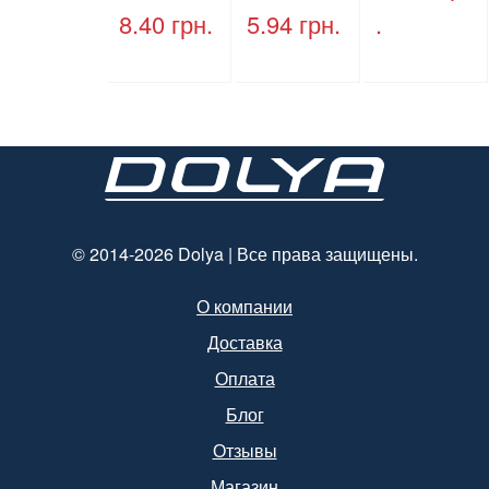
кручеными
крышки,
8.40
грн.
5.94
грн.
.
ручками,
ПЕТ, V=500
бурый, 350
мл, d=28
мм*250
мм.
мм*140 мм.
© 2014-2026 Dolya | Все права защищены.
О компании
Доставка
Оплата
Блог
Отзывы
Магазин