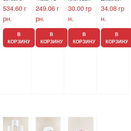
слойная
слойная,
200 шт.
130 м.
534.60
г
249.06
г
30.00
гр
34.08
гр
целлюлозн
белая,
рн.
рн.
н.
н.
ая на
гладкая,
гильзе,
55м, 6шт/
белая,
уп
В
В
В
В
14м. 30шт
КОРЗИНУ
КОРЗИНУ
КОРЗИНУ
КОРЗИНУ
(3/пак)