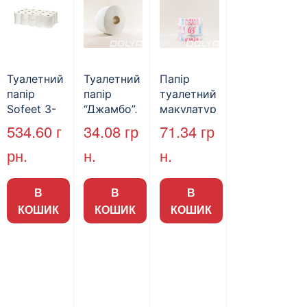
Туалетний
Туалетний
Папір
папір
папір
туалетний
Sofeet 3-
“Джамбо”,
макулатур
шаровий
130м.
ний
534.60
г
34.08
гр
71.34
гр
целюлозн
“Київ-63”,
рн.
н.
н.
ий на
8 шт/пак
гільзі,
білий, 15м.
В
В
В
30шт/уп
КОШИК
КОШИК
КОШИК
(3/пак)