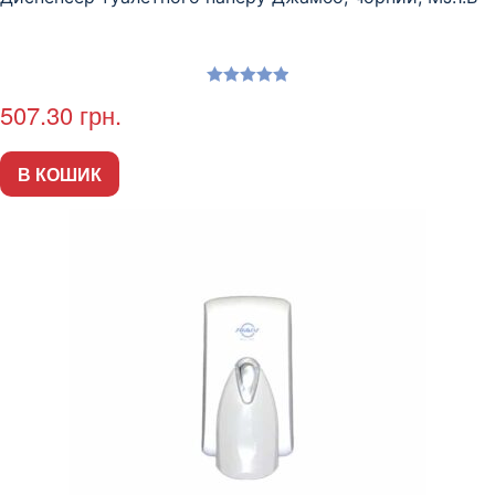
Оцінено в
507.30
грн.
5.00
з 5
В КОШИК