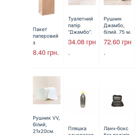
Туалетний
Рушник
папір
Джамбо,
Пакет
“Джамбо”,
білий, 75 м.
паперовий
130м.
34.08
грн
72.60
грн
з
крученими
8.40
грн.
.
.
ручками,
бурий, 350
мм*250
мм*140 мм.
(арт.27004)
Рушник VV,
білий,
Пляшка
Ланч-бокс
21х20см,
одноразов
без поділів