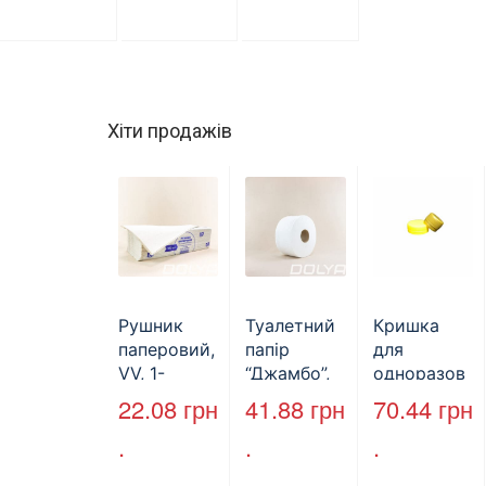
Хіти продажів
Рушник
Туалетний
Кришка
паперовий,
папір
для
VV, 1-
“Джамбо”,
одноразов
шаровий,
B2B
ої пляшки,
22.08
грн
41.88
грн
70.44
грн
макулатура
Service,
ПЕТ,
.
.
.
, сірий,
75м,
стандарт,
25х23см,
целюлозни
d=28 мм