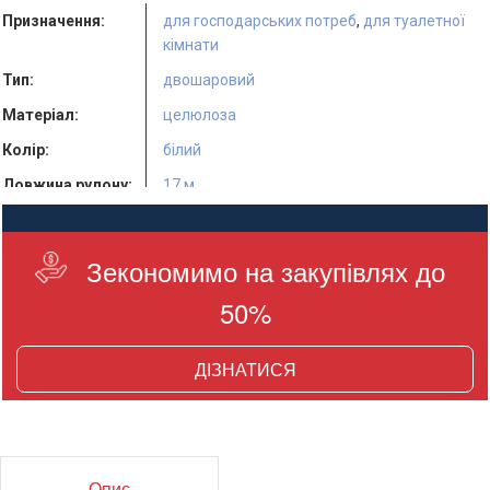
Призначення:
для господарських потреб
,
для туалетної
кімнати
Тип:
двошаровий
Матеріал:
целюлоза
Колір:
білий
Довжина рулону:
17 м
Кількість в
24 шт.
упаковці:
Зекономимо на закупівлях до
50%
ДІЗНАТИСЯ
Опис