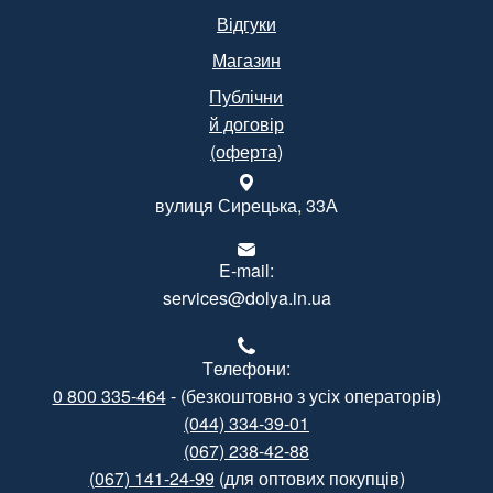
Відгуки
Магазин
Публічни
й договір
(оферта)
вулиця Сирецька, 33А
E-mail:
services@dolya.in.ua
Tелефони:
0 800 335-464
- (безкоштовно з усіх операторів)
(044) 334-39-01
(067) 238-42-88
(067) 141-24-99
(для оптових покупців)