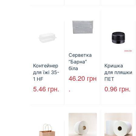
160л.
й,
(арт.17019)
двошарови
й
Серветка
“Барна”
Контейнер
Кришка
біла
для їжі 35-
для пляшки
PAPERO
46.20
грн
1 HF
ПЕТ
500 шт (6/
227*127*85
стандарт
5.46
грн.
.
0.96
грн.
пак)
мм
(КВ-28мм),
(1700мл)
5000 шт./
400шт/ящ
ящ., чорна