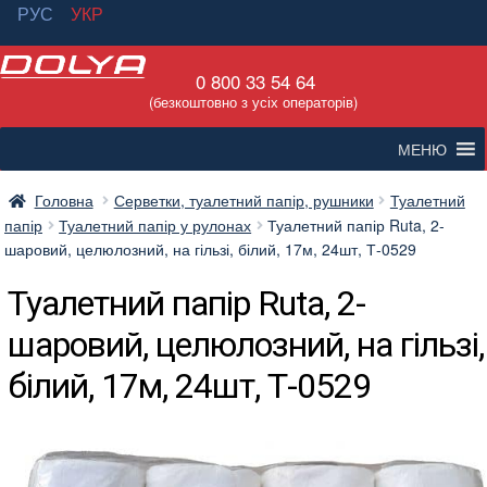
РУС
УКР
Перейти
Перейти
0 800 33 54 64
до
до
(безкоштовно з усіх операторів)
навігації
вмісту
МЕНЮ
Головна
Серветки, туалетний папір, рушники
Туалетний
папір
Туалетний папір у рулонах
Туалетний папір Ruta, 2-
шаровий, целюлозний, на гільзі, білий, 17м, 24шт, Т-0529
Туалетний папір Ruta, 2-
шаровий, целюлозний, на гільзі,
білий, 17м, 24шт, Т-0529